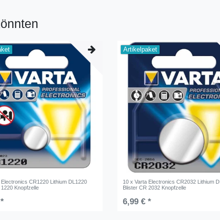
könnten
aket
Artikelpaket
a Electronics CR1220 Lithium DL1220
10 x Varta Electronics CR2032 Lithium 
 1220 Knopfzelle
Blister CR 2032 Knopfzelle
 *
6,99 € *