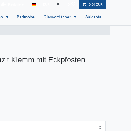
Registrieren
EUR
0
0,00 EUR
en
Badmöbel
Glasvordächer
Waldsofa
zit Klemm mit Eckpfosten