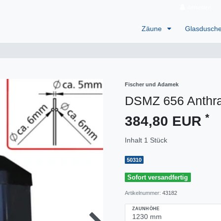
Anmelden
Zäune
Glasdusch
Fischer und Adamek
DSMZ 656 Anthra
*
384,80 EUR
Inhalt
1
Stück
50310
Sofort versandfertig
Artikelnummer:
43182
ZAUNHÖHE