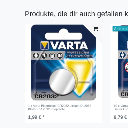
Produkte, die dir auch gefallen 
Artikelp
1 x Varta Electronics CR2032 Lithium DL2032
10 x Vart
Blister CR 2032 Knopfzelle
Blister CR
1,99 € *
9,79 €