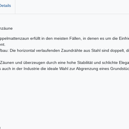
etails
enzäune
oppelmattenzaun erfüllt in den meisten Fällen, in denen es um die Einfr
nt.
au: Die horizontal verlaufenden Zaundrähte aus Stahl sind doppelt, d
äunen und überzeugen durch eine hohe Stabilität und schlichte Eleg
s auch in der Industrie die ideale Wahl zur Abgrenzung eines Grundstüc
n