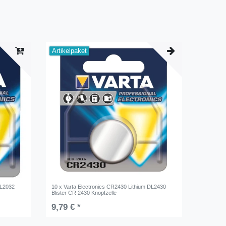
Artikelpaket
DL2032
10 x Varta Electronics CR2430 Lithium DL2430
Blister CR 2430 Knopfzelle
9,79 € *