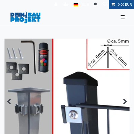
EUR
0,00 EUR
☰