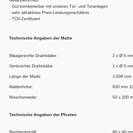
Geländeformen
- Gut kombinierbar mit unseren Tür- und Toranlagen
- sehr attraktives Preis-Leistungsverhältnis
- TÜV-Zertifiziert
Technische Angaben der Matte
Waagerechte Drahtstäbe:
2 x Ø 6 m
Senkrechte Drahtstäbe:
1 x Ø 5 m
Länge der Matte:
2.508 mm
Mattenhöhe:
830 mm 1
Maschenweite:
50 x 200 
Technische Angaben der Pfosten
Rechteckprofil:
60 x 40 m