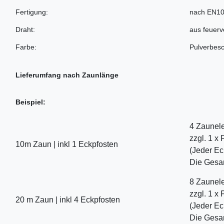
Fertigung:
nach EN10
Draht:
aus feuer
Farbe:
Pulverbesc
Lieferumfang nach Zaunlänge
Beispiel:
4 Zaunele
zzgl. 1 x
10m Zaun | inkl 1 Eckpfosten
(Jeder Ec
Die Gesam
8 Zaunele
zzgl. 1 x
20 m Zaun | inkl 4 Eckpfosten
(Jeder Ec
Die Gesam