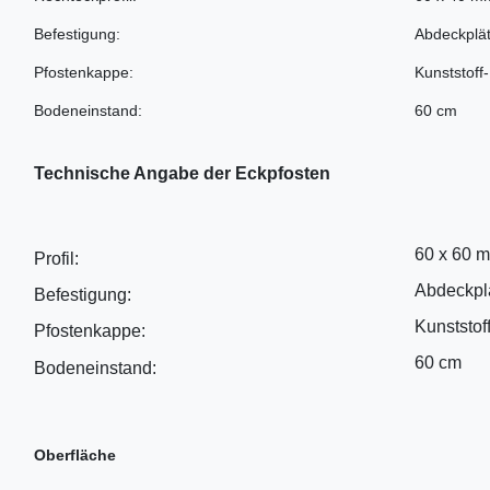
Befestigung:
Abdeckplät
Pfostenkappe:
Kunststoff
Bodeneinstand:
60 cm
Technische Angabe der Eckpfosten
60 x 60 
Profil:
Abdeckplä
Befestigung:
Kunststof
Pfostenkappe:
60 cm
Bodeneinstand:
Oberfläche