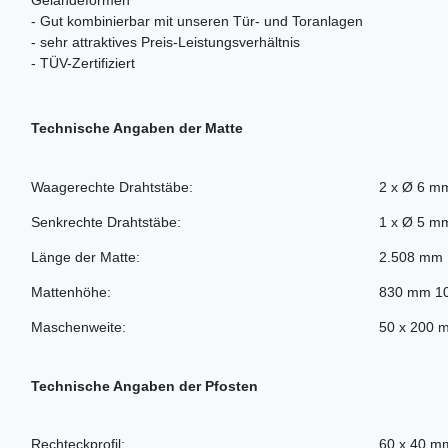
Geländeformen
- Gut kombinierbar mit unseren Tür- und Toranlagen
- sehr attraktives Preis-Leistungsverhältnis
- TÜV-Zertifiziert
Technische Angaben der Matte
Waagerechte Drahtstäbe:
2 x Ø 6 m
Senkrechte Drahtstäbe:
1 x Ø 5 m
Länge der Matte:
2.508 mm
Mattenhöhe:
830 mm 1
Maschenweite:
50 x 200 
Technische Angaben der Pfosten
Rechteckprofil:
60 x 40 m