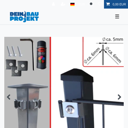
EUR
0,00 EUR
☰