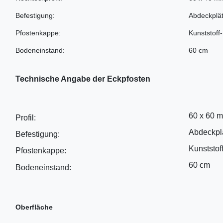
Befestigung:
Abdeckplät
Pfostenkappe:
Kunststoff
Bodeneinstand:
60 cm
Technische Angabe der Eckpfosten
60 x 60 
Profil:
Abdeckplä
Befestigung:
Kunststof
Pfostenkappe:
60 cm
Bodeneinstand:
Oberfläche