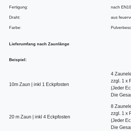
Fertigung:
nach EN10
Draht:
aus feuer
Farbe:
Pulverbesc
Lieferumfang nach Zaunlänge
Beispiel:
4 Zaunele
zzgl. 1 x
10m Zaun | inkl 1 Eckpfosten
(Jeder Ec
Die Gesam
8 Zaunele
zzgl. 1 x
20 m Zaun | inkl 4 Eckpfosten
(Jeder Ec
Die Gesam