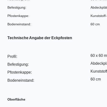
Befestigung:
Abdeckplät
Pfostenkappe:
Kunststoff
Bodeneinstand:
60 cm
Technische Angabe der Eckpfosten
60 x 60 
Profil:
Abdeckplä
Befestigung:
Kunststof
Pfostenkappe:
60 cm
Bodeneinstand:
Oberfläche