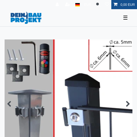
EUR
0,00 EUR
☰