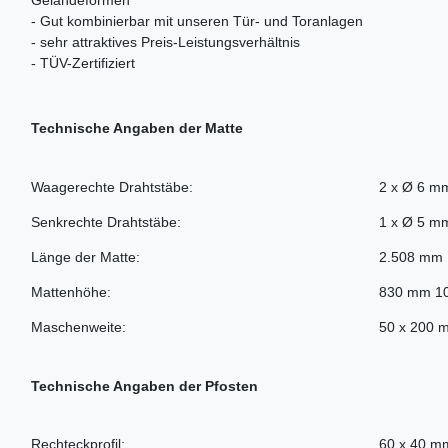
Geländeformen
- Gut kombinierbar mit unseren Tür- und Toranlagen
- sehr attraktives Preis-Leistungsverhältnis
- TÜV-Zertifiziert
Technische Angaben der Matte
Waagerechte Drahtstäbe:
2 x Ø 6 m
Senkrechte Drahtstäbe:
1 x Ø 5 m
Länge der Matte:
2.508 mm
Mattenhöhe:
830 mm 1
Maschenweite:
50 x 200 
Technische Angaben der Pfosten
Rechteckprofil:
60 x 40 m