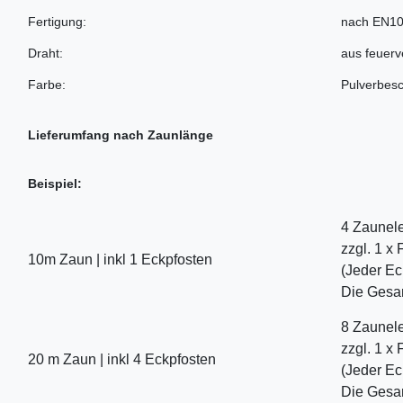
Fertigung:
nach EN10
Draht:
aus feuer
Farbe:
Pulverbesc
Lieferumfang nach Zaunlänge
Beispiel:
4 Zaunele
zzgl. 1 x
10m Zaun | inkl 1 Eckpfosten
(Jeder Ec
Die Gesam
8 Zaunele
zzgl. 1 x
20 m Zaun | inkl 4 Eckpfosten
(Jeder Ec
Die Gesam