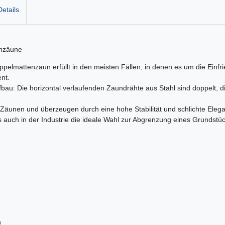
etails
enzäune
oppelmattenzaun erfüllt in den meisten Fällen, in denen es um die Einfr
nt.
au: Die horizontal verlaufenden Zaundrähte aus Stahl sind doppelt, d
äunen und überzeugen durch eine hohe Stabilität und schlichte Eleg
s auch in der Industrie die ideale Wahl zur Abgrenzung eines Grundstüc
n