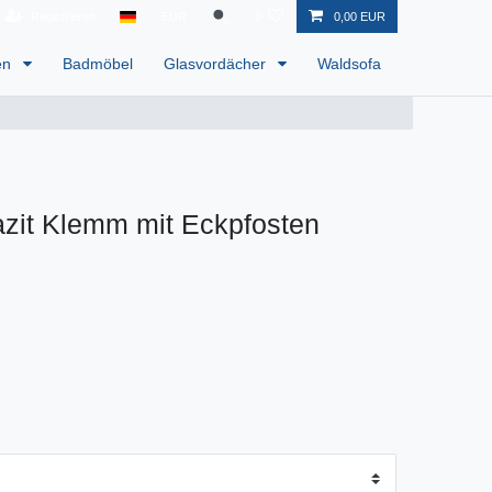
Registrieren
EUR
0
0,00 EUR
en
Badmöbel
Glasvordächer
Waldsofa
zit Klemm mit Eckpfosten