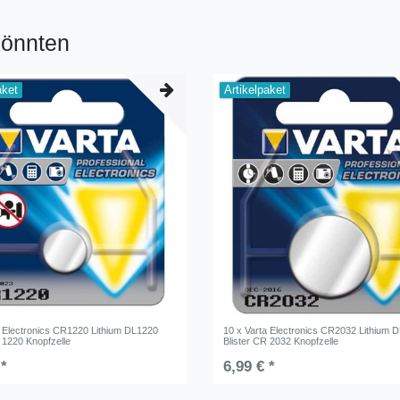
könnten
aket
Artikelpaket
a Electronics CR1220 Lithium DL1220
10 x Varta Electronics CR2032 Lithium 
 1220 Knopfzelle
Blister CR 2032 Knopfzelle
 *
6,99 € *