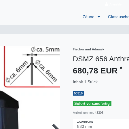
Anmelden
Zäune
Glasdusch
Fischer und Adamek
DSMZ 656 Anthra
*
680,78 EUR
Inhalt
1
Stück
50310
Sofort versandfertig
Artikelnummer:
43306
ZAUNHÖHE