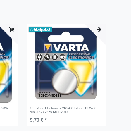
Artikelpaket
DL2032
10 x Varta Electronics CR2430 Lithium DL2430
Blister CR 2430 Knopfzelle
9,79 € *