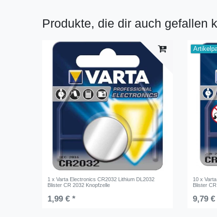
Produkte, die dir auch gefallen 
Artikelp
1 x Varta Electronics CR2032 Lithium DL2032
10 x Vart
Blister CR 2032 Knopfzelle
Blister CR
1,99 € *
9,79 €