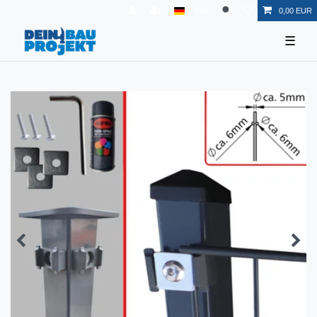
EUR
0,00 EUR
☰