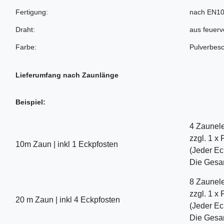
Fertigung:
nach EN10
Draht:
aus feuer
Farbe:
Pulverbesc
Lieferumfang nach Zaunlänge
Beispiel:
4 Zaunele
zzgl. 1 x
10m Zaun | inkl 1 Eckpfosten
(Jeder Ec
Die Gesam
8 Zaunele
zzgl. 1 x
20 m Zaun | inkl 4 Eckpfosten
(Jeder Ec
Die Gesam