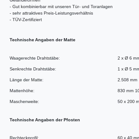
Geländeformen
- Gut kombinierbar mit unseren Tür- und Toranlagen
- sehr attraktives Preis-Leistungsverhältnis
- TÜV-Zertifiziert
Technische Angaben der Matte
Waagerechte Drahtstäbe:
2 x Ø 6 m
Senkrechte Drahtstäbe:
1 x Ø 5 m
Länge der Matte:
2.508 mm
Mattenhöhe:
830 mm 1
Maschenweite:
50 x 200 
Technische Angaben der Pfosten
Rechteckprofil:
60 x 40 m