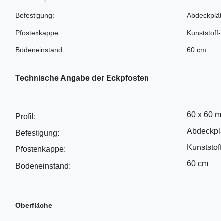
Befestigung:
Abdeckplät
Pfostenkappe:
Kunststoff
Bodeneinstand:
60 cm
Technische Angabe der Eckpfosten
60 x 60 
Profil:
Abdeckplä
Befestigung:
Kunststof
Pfostenkappe:
60 cm
Bodeneinstand:
Oberfläche