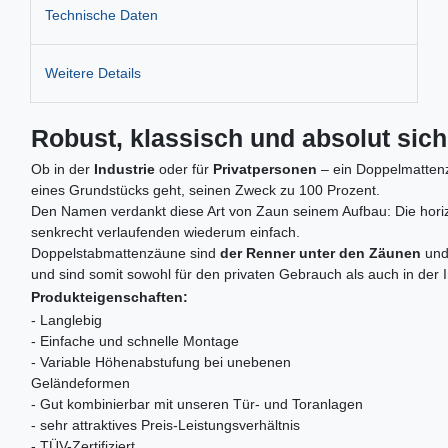
Technische Daten
Weitere Details
Robust, klassisch und absolut sic
Ob in der
Industrie
oder für
Privatpersonen
– ein Doppelmattenza
eines Grundstücks geht, seinen Zweck zu 100 Prozent.
Den Namen verdankt diese Art von Zaun seinem Aufbau: Die horizo
senkrecht verlaufenden wiederum einfach.
Doppelstabmattenzäune sind
der Renner unter den Zäunen
und
und sind somit sowohl für den privaten Gebrauch als auch in der 
Produkteigenschaften:
- Langlebig
- Einfache und schnelle Montage
- Variable Höhenabstufung bei unebenen
Geländeformen
- Gut kombinierbar mit unseren Tür- und Toranlagen
- sehr attraktives Preis-Leistungsverhältnis
- TÜV-Zertifiziert