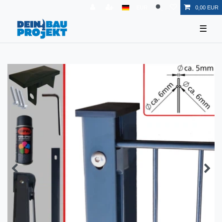
EUR
0,00 EUR
☰