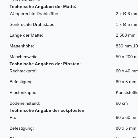
Technische Angaben der Matte:
Waagerechte Drahtstäbe:
2 x Ø 6 m
Senkrechte Drahtstäbe:
1 x Ø 5 m
Länge der Matte:
2.508 mm
Mattenhöhe:
830 mm 1
Maschenweite:
50 x 200 
Technische Angaben der Pfosten:
Rechteckprofil:
60 x 40 m
Befestigung:
80 x 5 mm 
Pfostenkappe:
Kunststoff
Bodeneinstand:
60 cm
Technische Angabe der Eckpfosten
Profil:
60 x 60 m
Befestigung:
80 x 5 mm 