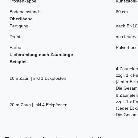
Pfostenkappe:
Kunststoff
Bodeneinstand:
60 cm
Oberfläche
Fertigung:
nach EN10
Draht:
aus feuerv
Farbe:
Pulverbesch
Lieferumfang nach Zaunlänge
Beispiel:
4 Zaunelem
zzgl. 1 x 
10m Zaun | inkl 1 Eckpfosten
(Jeder Eckp
Die Gesamta
8 Zaunelem
zzgl. 1 x 
20 m Zaun | inkl 4 Eckpfosten
(Jeder Eckp
Die Gesamta