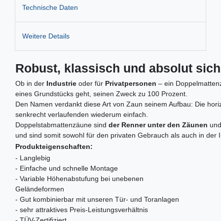
Technische Daten
Weitere Details
Robust, klassisch und absolut sic
Ob in der
Industrie
oder für
Privatpersonen
– ein Doppelmattenza
eines Grundstücks geht, seinen Zweck zu 100 Prozent.
Den Namen verdankt diese Art von Zaun seinem Aufbau: Die horizo
senkrecht verlaufenden wiederum einfach.
Doppelstabmattenzäune sind
der Renner unter den Zäunen
und
und sind somit sowohl für den privaten Gebrauch als auch in der 
Produkteigenschaften:
- Langlebig
- Einfache und schnelle Montage
- Variable Höhenabstufung bei unebenen
Geländeformen
- Gut kombinierbar mit unseren Tür- und Toranlagen
- sehr attraktives Preis-Leistungsverhältnis
- TÜV-Zertifiziert