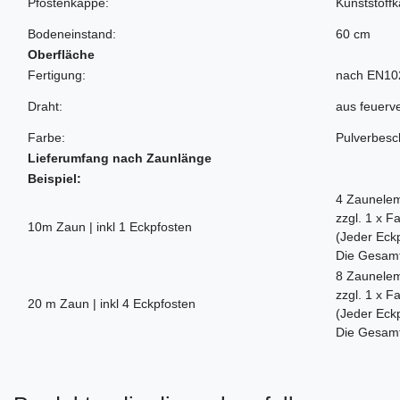
Pfostenkappe:
Kunststoff
Bodeneinstand:
60 cm
Oberfläche
Fertigung:
nach EN10
Draht:
aus feuerv
Farbe:
Pulverbesch
Lieferumfang nach Zaunlänge
Beispiel:
4 Zaunelem
zzgl. 1 x 
10m Zaun | inkl 1 Eckpfosten
(Jeder Eckp
Die Gesamta
8 Zaunelem
zzgl. 1 x 
20 m Zaun | inkl 4 Eckpfosten
(Jeder Eckp
Die Gesamta