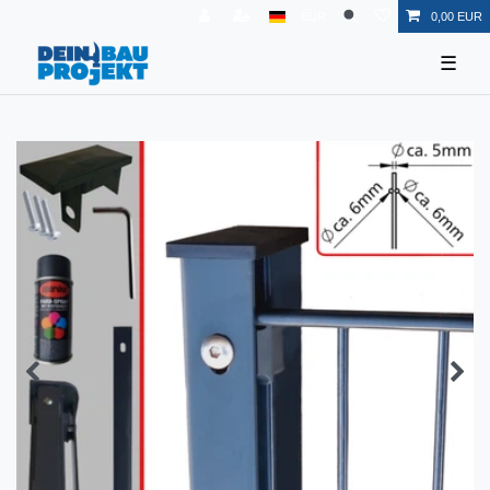
EUR
0,00 EUR
☰