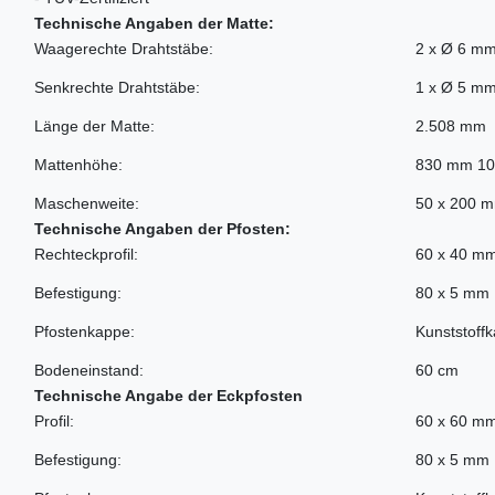
Technische Angaben der Matte:
Waagerechte Drahtstäbe:
2 x Ø 6 m
Senkrechte Drahtstäbe:
1 x Ø 5 m
Länge der Matte:
2.508 mm
Mattenhöhe:
830 mm 1
Maschenweite:
50 x 200 
Technische Angaben der Pfosten:
Rechteckprofil:
60 x 40 m
Befestigung:
80 x 5 mm 
Pfostenkappe:
Kunststoff
Bodeneinstand:
60 cm
Technische Angabe der Eckpfosten
Profil:
60 x 60 m
Befestigung:
80 x 5 mm 