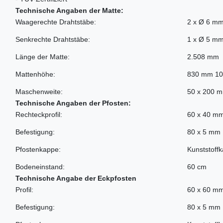
Technische Angaben der Matte:
Waagerechte Drahtstäbe:
2 x Ø 6 m
Senkrechte Drahtstäbe:
1 x Ø 5 m
Länge der Matte:
2.508 mm
Mattenhöhe:
830 mm 1
Maschenweite:
50 x 200 
Technische Angaben der Pfosten:
Rechteckprofil:
60 x 40 m
Befestigung:
80 x 5 mm 
Pfostenkappe:
Kunststoff
Bodeneinstand:
60 cm
Technische Angabe der Eckpfosten
Profil:
60 x 60 m
Befestigung:
80 x 5 mm 