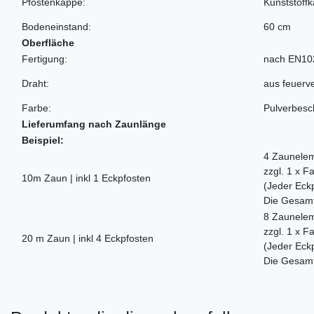
Pfostenkappe:
Kunststoff
Bodeneinstand:
60 cm
Oberfläche
Fertigung:
nach EN10
Draht:
aus feuerv
Farbe:
Pulverbesch
Lieferumfang nach Zaunlänge
Beispiel:
4 Zaunelem
zzgl. 1 x 
10m Zaun | inkl 1 Eckpfosten
(Jeder Eckp
Die Gesamta
8 Zaunelem
zzgl. 1 x 
20 m Zaun | inkl 4 Eckpfosten
(Jeder Eckp
Die Gesamta