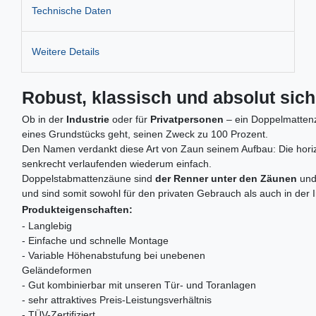
Technische Daten
Weitere Details
Robust, klassisch und absolut sic
Ob in der
Industrie
oder für
Privatpersonen
– ein Doppelmattenza
eines Grundstücks geht, seinen Zweck zu 100 Prozent.
Den Namen verdankt diese Art von Zaun seinem Aufbau: Die horizo
senkrecht verlaufenden wiederum einfach.
Doppelstabmattenzäune sind
der Renner unter den Zäunen
und
und sind somit sowohl für den privaten Gebrauch als auch in der 
Produkteigenschaften:
- Langlebig
- Einfache und schnelle Montage
- Variable Höhenabstufung bei unebenen
Geländeformen
- Gut kombinierbar mit unseren Tür- und Toranlagen
- sehr attraktives Preis-Leistungsverhältnis
- TÜV-Zertifiziert