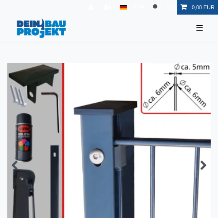
EUR
0,00 EUR
☰