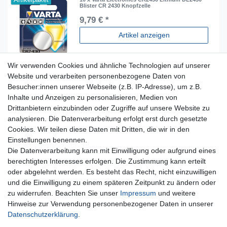
Blister CR 2430 Knopfzelle
9,79 € *
Artikel anzeigen
Wir verwenden Cookies und ähnliche Technologien auf unserer
Website und verarbeiten personenbezogene Daten von
Besucher:innen unserer Webseite (z.B. IP-Adresse), um z.B.
Inhalte und Anzeigen zu personalisieren, Medien von
Für Fragen zu unseren Produkten und Bestellungen
Drittanbietern einzubinden oder Zugriffe auf unsere Website zu
erreichen Sie uns per E-Mail oder Telefon:
analysieren. Die Datenverarbeitung erfolgt erst durch gesetzte
+49 5741 9099422 oder
info@dein-bau-projekt.de
Cookies. Wir teilen diese Daten mit Dritten, die wir in den
Einstellungen benennen.
Versand und Zahlung
Die Datenverarbeitung kann mit Einwilligung oder aufgrund eines
Impressum
berechtigten Interesses erfolgen. Die Zustimmung kann erteilt
Datenschutzerklärung
oder abgelehnt werden. Es besteht das Recht, nicht einzuwilligen
AGB
und die Einwilligung zu einem späteren Zeitpunkt zu ändern oder
Kontakt
zu widerrufen. Beachten Sie unser
Impressum
und weitere
Infos Ratenkauf mit easyCredit
Hinweise zur Verwendung personenbezogener Daten in unserer
Daten­schutz­erklärung
.
Qualität made in Germany