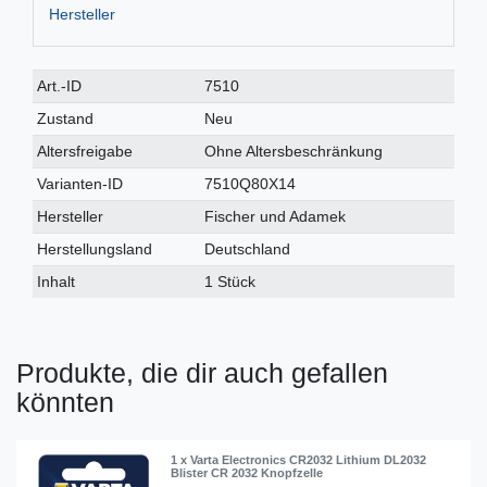
Hersteller
Technisches
Wert
Art.-ID
7510
Merkmal
Zustand
Neu
Altersfreigabe
Ohne Altersbeschränkung
Varianten-ID
7510Q80X14
Hersteller
Fischer und Adamek
Herstellungsland
Deutschland
Inhalt
1 Stück
Produkte, die dir auch gefallen
könnten
1 x Varta Electronics CR2032 Lithium DL2032
Blister CR 2032 Knopfzelle