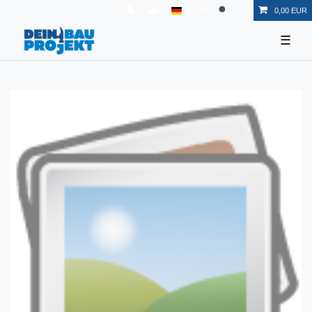
EUR
0,00 EUR
☰