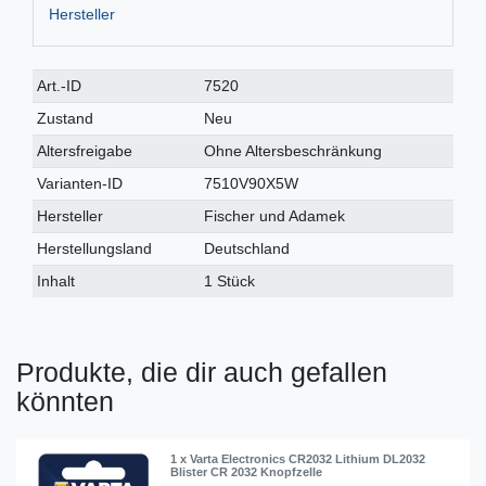
Hersteller
Technisches
Wert
Art.-ID
7520
Merkmal
Zustand
Neu
Altersfreigabe
Ohne Altersbeschränkung
Varianten-ID
7510V90X5W
Hersteller
Fischer und Adamek
Herstellungsland
Deutschland
Inhalt
1 Stück
Produkte, die dir auch gefallen
könnten
1 x Varta Electronics CR2032 Lithium DL2032
Blister CR 2032 Knopfzelle