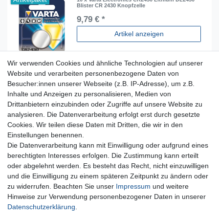
Blister CR 2430 Knopfzelle
9,79 € *
Artikel anzeigen
Wir verwenden Cookies und ähnliche Technologien auf unserer
Website und verarbeiten personenbezogene Daten von
Besucher:innen unserer Webseite (z.B. IP-Adresse), um z.B.
Inhalte und Anzeigen zu personalisieren, Medien von
Für Fragen zu unseren Produkten und Bestellungen
Drittanbietern einzubinden oder Zugriffe auf unsere Website zu
erreichen Sie uns per E-Mail oder Telefon:
analysieren. Die Datenverarbeitung erfolgt erst durch gesetzte
+49 5741 9099422 oder
info@dein-bau-projekt.de
Cookies. Wir teilen diese Daten mit Dritten, die wir in den
Einstellungen benennen.
Versand und Zahlung
Die Datenverarbeitung kann mit Einwilligung oder aufgrund eines
Impressum
berechtigten Interesses erfolgen. Die Zustimmung kann erteilt
Datenschutzerklärung
oder abgelehnt werden. Es besteht das Recht, nicht einzuwilligen
AGB
und die Einwilligung zu einem späteren Zeitpunkt zu ändern oder
Kontakt
zu widerrufen. Beachten Sie unser
Impressum
und weitere
Infos Ratenkauf mit easyCredit
Hinweise zur Verwendung personenbezogener Daten in unserer
Daten­schutz­erklärung
.
Qualität made in Germany