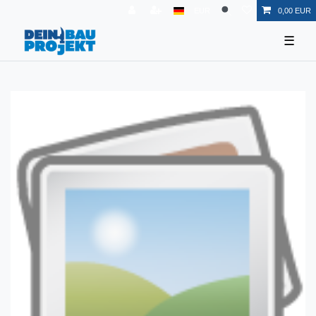
EUR
0,00 EUR
☰