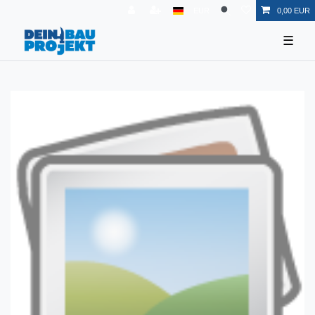
EUR
0,00 EUR
☰