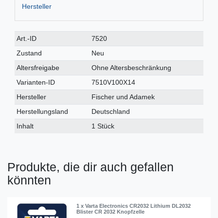
Hersteller
Technisches
Wert
Art.-ID
7520
Merkmal
Zustand
Neu
Altersfreigabe
Ohne Altersbeschränkung
Varianten-ID
7510V100X14
Hersteller
Fischer und Adamek
Herstellungsland
Deutschland
Inhalt
1 Stück
Produkte, die dir auch gefallen
könnten
1 x Varta Electronics CR2032 Lithium DL2032
Blister CR 2032 Knopfzelle