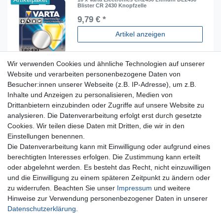
Blister CR 2430 Knopfzelle
9,79 € *
Artikel anzeigen
Wir verwenden Cookies und ähnliche Technologien auf unserer
Website und verarbeiten personenbezogene Daten von
Besucher:innen unserer Webseite (z.B. IP-Adresse), um z.B.
Inhalte und Anzeigen zu personalisieren, Medien von
Für Fragen zu unseren Produkten und Bestellungen
Drittanbietern einzubinden oder Zugriffe auf unsere Website zu
erreichen Sie uns per E-Mail oder Telefon:
analysieren. Die Datenverarbeitung erfolgt erst durch gesetzte
+49 5741 9099422 oder
info@dein-bau-projekt.de
Cookies. Wir teilen diese Daten mit Dritten, die wir in den
Einstellungen benennen.
Versand und Zahlung
Die Datenverarbeitung kann mit Einwilligung oder aufgrund eines
Impressum
berechtigten Interesses erfolgen. Die Zustimmung kann erteilt
Datenschutzerklärung
oder abgelehnt werden. Es besteht das Recht, nicht einzuwilligen
AGB
und die Einwilligung zu einem späteren Zeitpunkt zu ändern oder
Kontakt
zu widerrufen. Beachten Sie unser
Impressum
und weitere
Infos Ratenkauf mit easyCredit
Hinweise zur Verwendung personenbezogener Daten in unserer
Daten­schutz­erklärung
.
Qualität made in Germany