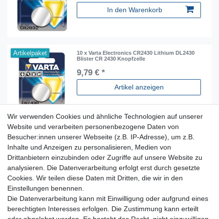
In den Warenkorb
Artikelpaket
10 x Varta Electronics CR2430 Lithium DL2430
Blister CR 2430 Knopfzelle
9,79 € *
Artikel anzeigen
Wir verwenden Cookies und ähnliche Technologien auf unserer
Website und verarbeiten personenbezogene Daten von
Besucher:innen unserer Webseite (z.B. IP-Adresse), um z.B.
Inhalte und Anzeigen zu personalisieren, Medien von
Für Fragen zu unseren Produkten und Bestellungen
Drittanbietern einzubinden oder Zugriffe auf unsere Website zu
erreichen Sie uns per E-Mail oder Telefon:
analysieren. Die Datenverarbeitung erfolgt erst durch gesetzte
+49 5741 9099422 oder
info@dein-bau-projekt.de
Cookies. Wir teilen diese Daten mit Dritten, die wir in den
Einstellungen benennen.
Versand und Zahlung
Die Datenverarbeitung kann mit Einwilligung oder aufgrund eines
Impressum
berechtigten Interesses erfolgen. Die Zustimmung kann erteilt
Datenschutzerklärung