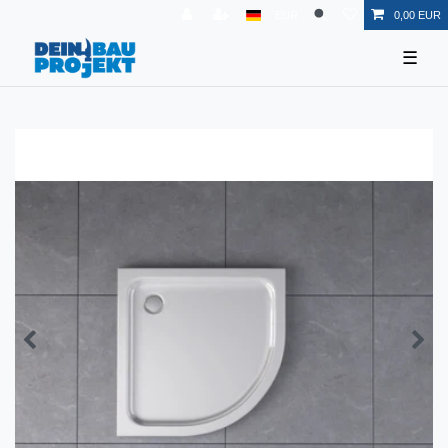
EUR
0,00 EUR
☰