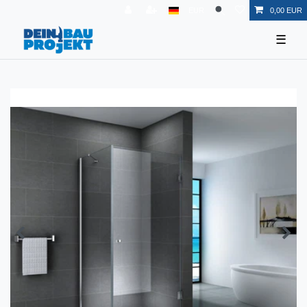
EUR
0,00 EUR
☰