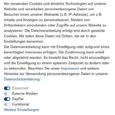
Wir verwenden Cookies und ähnliche Technologien auf unserer
Website und verarbeiten personenbezogene Daten von
Besucher:innen unserer Webseite (z.B. IP-Adresse), um z.B.
Inhalte und Anzeigen zu personalisieren, Medien von
Für Fragen zu unseren Produkten und Bestellungen
Drittanbietern einzubinden oder Zugriffe auf unsere Website zu
erreichen Sie uns per E-Mail oder Telefon:
analysieren. Die Datenverarbeitung erfolgt erst durch gesetzte
+49 5741 9099422 oder
info@dein-bau-projekt.de
Cookies. Wir teilen diese Daten mit Dritten, die wir in den
Einstellungen benennen.
Versand und Zahlung
Die Datenverarbeitung kann mit Einwilligung oder aufgrund eines
Impressum
berechtigten Interesses erfolgen. Die Zustimmung kann erteilt
Datenschutzerklärung
oder abgelehnt werden. Es besteht das Recht, nicht einzuwilligen
AGB
und die Einwilligung zu einem späteren Zeitpunkt zu ändern oder
Kontakt
zu widerrufen. Beachten Sie unser
Impressum
und weitere
Infos Ratenkauf mit easyCredit
Hinweise zur Verwendung personenbezogener Daten in unserer
Daten­schutz­erklärung
.
Qualität made in Germany
Schnelle & sichere Lieferung
Essenziell
Ideal für Selbermacher (DIY)
Externe Medien
PayPal
Funktional
Weitere Einstellungen
Widerrufs­recht
Impressum
Daten­schutz­erklärung