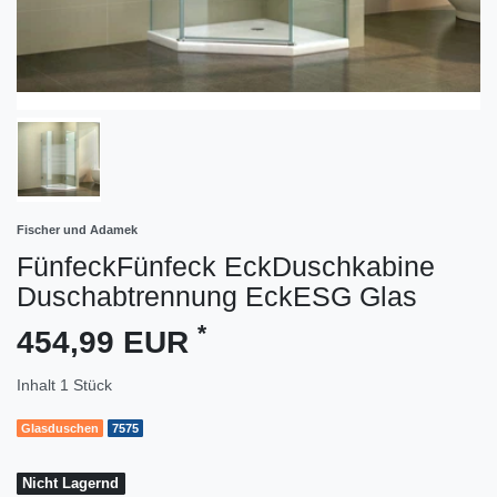
Fischer und Adamek
FünfeckFünfeck EckDuschkabine
Duschabtrennung EckESG Glas
*
454,99 EUR
Inhalt
1
Stück
Glasduschen
7575
Nicht Lagernd