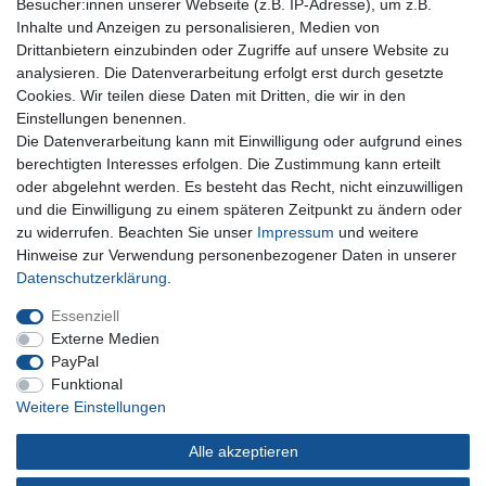
Besucher:innen unserer Webseite (z.B. IP-Adresse), um z.B.
Inhalte und Anzeigen zu personalisieren, Medien von
Für Fragen zu unseren Produkten und Bestellungen
Drittanbietern einzubinden oder Zugriffe auf unsere Website zu
erreichen Sie uns per E-Mail oder Telefon:
analysieren. Die Datenverarbeitung erfolgt erst durch gesetzte
+49 5741 9099422 oder
info@dein-bau-projekt.de
Cookies. Wir teilen diese Daten mit Dritten, die wir in den
Einstellungen benennen.
Versand und Zahlung
Die Datenverarbeitung kann mit Einwilligung oder aufgrund eines
Impressum
berechtigten Interesses erfolgen. Die Zustimmung kann erteilt
Datenschutzerklärung
oder abgelehnt werden. Es besteht das Recht, nicht einzuwilligen
AGB
und die Einwilligung zu einem späteren Zeitpunkt zu ändern oder
Kontakt
zu widerrufen. Beachten Sie unser
Impressum
und weitere
Infos Ratenkauf mit easyCredit
Hinweise zur Verwendung personenbezogener Daten in unserer
Daten­schutz­erklärung
.
Qualität made in Germany
Schnelle & sichere Lieferung
Essenziell
Ideal für Selbermacher (DIY)
Externe Medien
PayPal
Funktional
Weitere Einstellungen
Widerrufs­recht
Impressum
Daten­schutz­erklärung
Alle akzeptieren
AGB
Kontakt