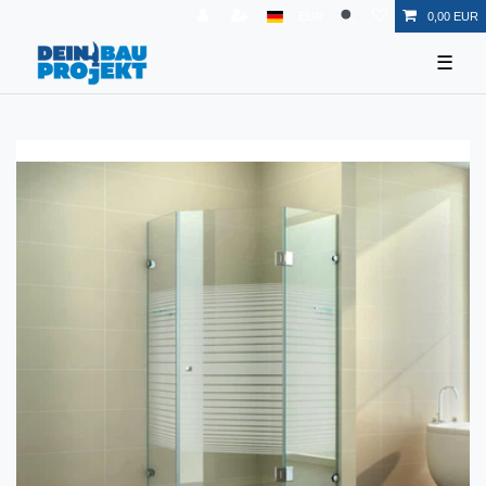
EUR
0,00 EUR
☰