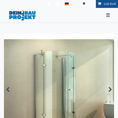
EUR
0,00 EUR
☰