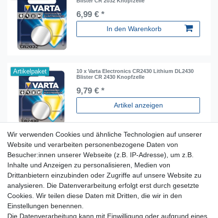
Blister CR 2032 Knopfzelle
6,99 € *
In den Warenkorb
Artikelpaket
10 x Varta Electronics CR2430 Lithium DL2430
Blister CR 2430 Knopfzelle
9,79 € *
Artikel anzeigen
Wir verwenden Cookies und ähnliche Technologien auf unserer
Website und verarbeiten personenbezogene Daten von
Besucher:innen unserer Webseite (z.B. IP-Adresse), um z.B.
Inhalte und Anzeigen zu personalisieren, Medien von
Für Fragen zu unseren Produkten und Bestellungen
Drittanbietern einzubinden oder Zugriffe auf unsere Website zu
erreichen Sie uns per E-Mail oder Telefon:
analysieren. Die Datenverarbeitung erfolgt erst durch gesetzte
+49 5741 9099422 oder
info@dein-bau-projekt.de
Cookies. Wir teilen diese Daten mit Dritten, die wir in den
Einstellungen benennen.
Versand und Zahlung
Die Datenverarbeitung kann mit Einwilligung oder aufgrund eines