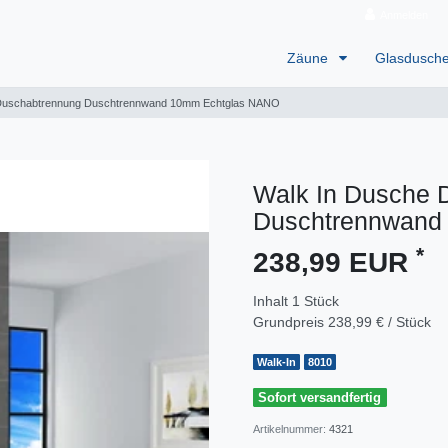
Anmelden
Zäune
Glasdusch
Duschabtrennung Duschtrennwand 10mm Echtglas NANO
Walk In Dusche
Duschtrennwand
*
238,99 EUR
Inhalt
1
Stück
Grundpreis
238,99 € / Stück
Walk-In
8010
Sofort versandfertig
Artikelnummer:
4321