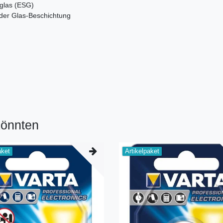
glas (ESG)
der Glas-Beschichtung
könnten
aket
Artikelpaket