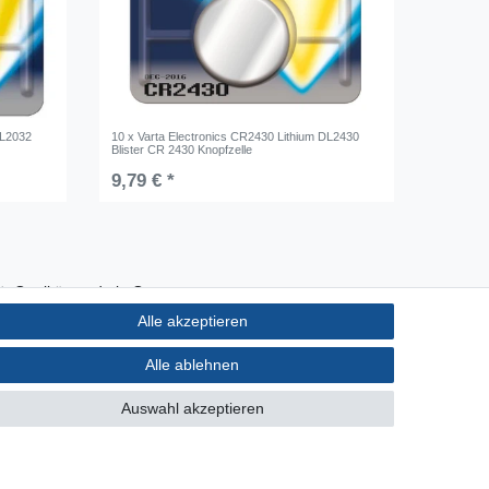
DL2032
10 x Varta Electronics CR2430 Lithium DL2430
Blister CR 2430 Knopfzelle
9,79 € *
Qualität made in Germany
Schnelle & sichere Lieferung
Alle akzeptieren
Ideal für Selbermacher (DIY)
Alle ablehnen
Auswahl akzeptieren