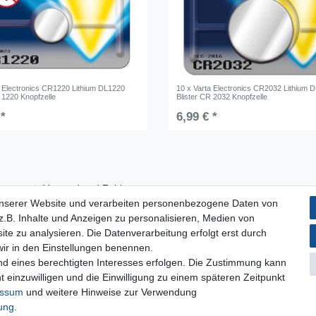
a Electronics CR1220 Lithium DL1220
10 x Varta Electronics CR2032 Lithium 
 1220 Knopfzelle
Blister CR 2032 Knopfzelle
 *
6,99 € *
Versand und Zahlung
unserer Website und verarbeiten personenbezogene Daten von
Impressum
.B. Inhalte und Anzeigen zu personalisieren, Medien von
Datenschutzerklärung
ite zu analysieren. Die Datenverarbeitung erfolgt erst durch
AGB
 wir in den Einstellungen benennen.
Kontakt
nd eines berechtigten Interesses erfolgen. Die Zustimmung kann
Infos Ratenkauf mit easyCredit
t einzuwilligen und die Einwilligung zu einem späteren Zeitpunkt
essum
und weitere Hinweise zur Verwendung
rung
.