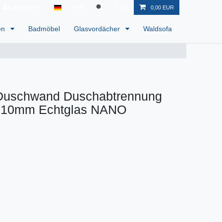
Registrieren
EUR
0
0,00 EUR
en
Badmöbel
Glasvordächer
Waldsofa
 Duschwand Duschabtrennung
 10mm Echtglas NANO