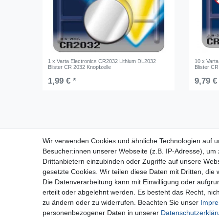
1 x Varta Electronics CR2032 Lithium DL2032
10 x Vart
Blister CR 2032 Knopfzelle
Blister CR
1,99 € *
9,79 €
Für Fragen zu unseren Produkten und
Wir verwenden Cookies und ähnliche Technologien auf 
Bestellungen erreichen Sie uns per E-Mail oder
Besucher:innen unserer Webseite (z.B. IP-Adresse), um z
Telefon:
Drittanbietern einzubinden oder Zugriffe auf unsere Webs
+49 5741 9099422 oder
info@dein-bau-
gesetzte Cookies. Wir teilen diese Daten mit Dritten, die
projekt.de
Die Datenverarbeitung kann mit Einwilligung oder aufgru
erteilt oder abgelehnt werden. Es besteht das Recht, nich
zu ändern oder zu widerrufen. Beachten Sie unser
Impr
personenbezogener Daten in unserer
Daten­schutz­erklä