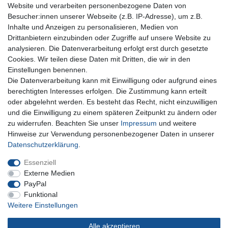
Website und verarbeiten personenbezogene Daten von
Besucher:innen unserer Webseite (z.B. IP-Adresse), um z.B.
Inhalte und Anzeigen zu personalisieren, Medien von
Für Fragen zu unseren Produkten und Bestellungen
Drittanbietern einzubinden oder Zugriffe auf unsere Website zu
erreichen Sie uns per E-Mail oder Telefon:
analysieren. Die Datenverarbeitung erfolgt erst durch gesetzte
+49 5741 9099422 oder
info@dein-bau-projekt.de
Cookies. Wir teilen diese Daten mit Dritten, die wir in den
Einstellungen benennen.
Versand und Zahlung
Die Datenverarbeitung kann mit Einwilligung oder aufgrund eines
Impressum
berechtigten Interesses erfolgen. Die Zustimmung kann erteilt
Datenschutzerklärung
oder abgelehnt werden. Es besteht das Recht, nicht einzuwilligen
AGB
und die Einwilligung zu einem späteren Zeitpunkt zu ändern oder
Kontakt
zu widerrufen. Beachten Sie unser
Impressum
und weitere
Infos Ratenkauf mit easyCredit
Hinweise zur Verwendung personenbezogener Daten in unserer
Daten­schutz­erklärung
.
Qualität made in Germany
Schnelle & sichere Lieferung
Essenziell
Ideal für Selbermacher (DIY)
Externe Medien
PayPal
Funktional
Weitere Einstellungen
Widerrufs­recht
Impressum
Daten­schutz­erklärung
Alle akzeptieren