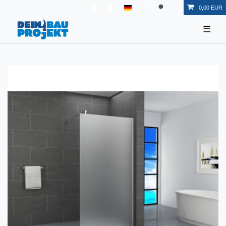
EUR
0,00 EUR
☰