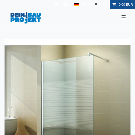
EUR
0,00 EUR
☰