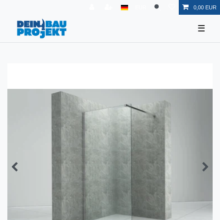
EUR
0,00 EUR
☰