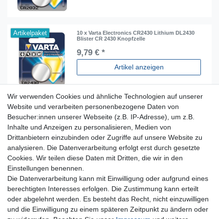
Artikelpaket
10 x Varta Electronics CR2430 Lithium DL2430
Blister CR 2430 Knopfzelle
9,79 € *
Artikel anzeigen
Wir verwenden Cookies und ähnliche Technologien auf unserer
Website und verarbeiten personenbezogene Daten von
Besucher:innen unserer Webseite (z.B. IP-Adresse), um z.B.
Inhalte und Anzeigen zu personalisieren, Medien von
Für Fragen zu unseren Produkten und Bestellungen
Drittanbietern einzubinden oder Zugriffe auf unsere Website zu
erreichen Sie uns per E-Mail oder Telefon:
analysieren. Die Datenverarbeitung erfolgt erst durch gesetzte
+49 5741 9099422 oder
info@dein-bau-projekt.de
Cookies. Wir teilen diese Daten mit Dritten, die wir in den
Einstellungen benennen.
Versand und Zahlung
Die Datenverarbeitung kann mit Einwilligung oder aufgrund eines
Impressum
berechtigten Interesses erfolgen. Die Zustimmung kann erteilt
Datenschutzerklärung
oder abgelehnt werden. Es besteht das Recht, nicht einzuwilligen
AGB
und die Einwilligung zu einem späteren Zeitpunkt zu ändern oder
Kontakt