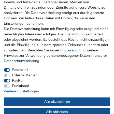
Inhalte und Anzeigen zu personalisieren, Medien von
Für Fragen zu unseren Produkten und Bestellungen
Drittanbietern einzubinden oder Zugriffe auf unsere Website zu
erreichen Sie uns per E-Mail oder Telefon:
analysieren. Die Datenverarbeitung erfolgt erst durch gesetzte
+49 5741 9099422 oder
info@dein-bau-projekt.de
Cookies. Wir teilen diese Daten mit Dritten, die wir in den
Einstellungen benennen.
Versand und Zahlung
Die Datenverarbeitung kann mit Einwilligung oder aufgrund eines
Impressum
berechtigten Interesses erfolgen. Die Zustimmung kann erteilt
Datenschutzerklärung
oder abgelehnt werden. Es besteht das Recht, nicht einzuwilligen
AGB
und die Einwilligung zu einem späteren Zeitpunkt zu ändern oder
Kontakt
zu widerrufen. Beachten Sie unser
Impressum
und weitere
Infos Ratenkauf mit easyCredit
Hinweise zur Verwendung personenbezogener Daten in unserer
Daten­schutz­erklärung
.
Qualität made in Germany
Schnelle & sichere Lieferung
Essenziell
Ideal für Selbermacher (DIY)
Externe Medien
PayPal
Funktional
Weitere Einstellungen
Widerrufs­recht
Impressum
Daten­schutz­erklärung
Alle akzeptieren
AGB
Kontakt
Alle ablehnen