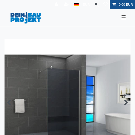
EUR
0,00 EUR
☰