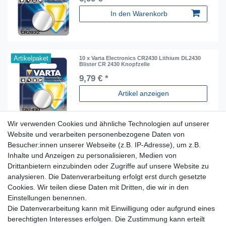
In den Warenkorb
Artikelpaket
10 x Varta Electronics CR2430 Lithium DL2430
Blister CR 2430 Knopfzelle
9,79 € *
Artikel anzeigen
Wir verwenden Cookies und ähnliche Technologien auf unserer
Website und verarbeiten personenbezogene Daten von
Besucher:innen unserer Webseite (z.B. IP-Adresse), um z.B.
Inhalte und Anzeigen zu personalisieren, Medien von
Für Fragen zu unseren Produkten und Bestellungen
Drittanbietern einzubinden oder Zugriffe auf unsere Website zu
erreichen Sie uns per E-Mail oder Telefon:
analysieren. Die Datenverarbeitung erfolgt erst durch gesetzte
+49 5741 9099422 oder
info@dein-bau-projekt.de
Cookies. Wir teilen diese Daten mit Dritten, die wir in den
Einstellungen benennen.
Versand und Zahlung
Die Datenverarbeitung kann mit Einwilligung oder aufgrund eines
Impressum
berechtigten Interesses erfolgen. Die Zustimmung kann erteilt