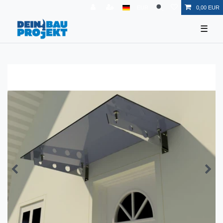
EUR
0,00 EUR
☰