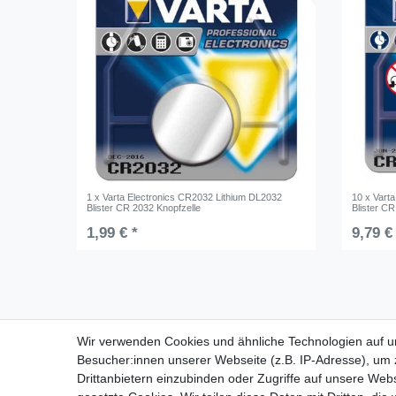
1 x Varta Electronics CR2032 Lithium DL2032
10 x Vart
Blister CR 2032 Knopfzelle
Blister CR
1,99 € *
9,79 €
Für Fragen zu unseren Produkten und
Wir verwenden Cookies und ähnliche Technologien auf 
Bestellungen erreichen Sie uns per E-Mail oder
Besucher:innen unserer Webseite (z.B. IP-Adresse), um z
Telefon:
Drittanbietern einzubinden oder Zugriffe auf unsere Webs
+49 5741 9099422 oder
info@dein-bau-