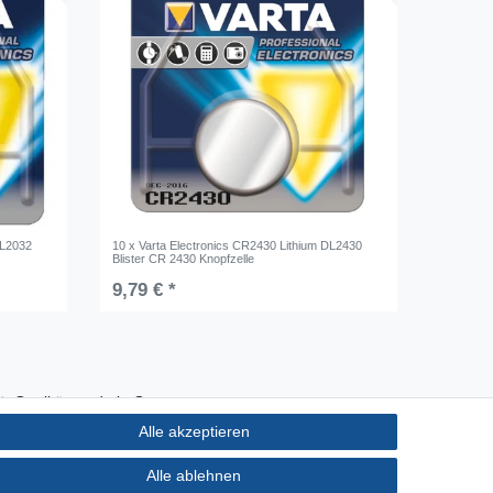
DL2032
10 x Varta Electronics CR2430 Lithium DL2430
Blister CR 2430 Knopfzelle
9,79 € *
Qualität made in Germany
Schnelle & sichere Lieferung
Alle akzeptieren
Ideal für Selbermacher (DIY)
Alle ablehnen