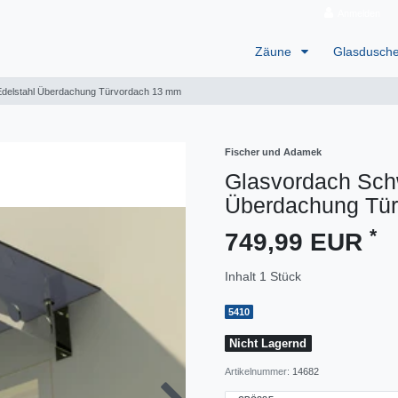
Anmelden
Zäune
Glasdusch
Edelstahl Überdachung Türvordach 13 mm
Fischer und Adamek
Glasvordach Schw
Überdachung Tü
*
749,99 EUR
Inhalt
1
Stück
5410
Nicht Lagernd
Artikelnummer:
14682