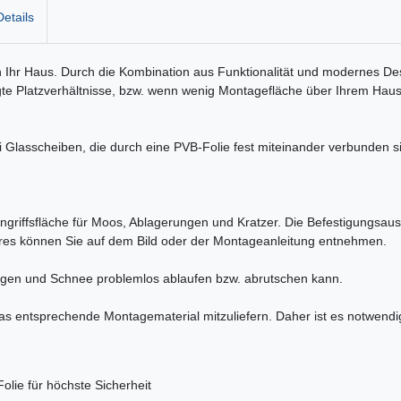
etails
 Ihr Haus. Durch die Kombination aus Funktionalität und modernes Des
gte Platzverhältnisse, bzw. wenn wenig Montagefläche über Ihrem Hau
 Glasscheiben, die durch eine PVB-Folie fest miteinander verbunden s
ngriffsfläche für Moos, Ablagerungen und Kratzer. Die Befestigungsausf
eres können Sie auf dem Bild oder der Montageanleitung entnehmen.
egen und Schnee problemlos ablaufen bzw. abrutschen kann.
das entsprechende Montagematerial mitzuliefern. Daher ist es notwendi
lie für höchste Sicherheit