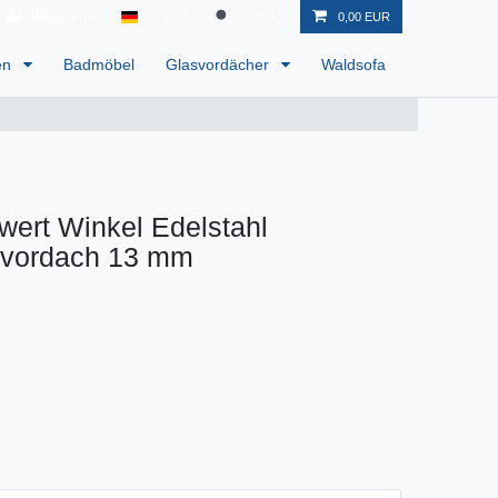
Registrieren
EUR
0
0,00 EUR
en
Badmöbel
Glasvordächer
Waldsofa
ert Winkel Edelstahl
rvordach 13 mm