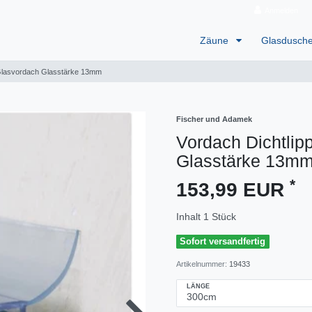
Anmelden
Zäune
Glasdusch
Glasvordach Glasstärke 13mm
Fischer und Adamek
Vordach Dichtli
Glasstärke 13m
*
153,99 EUR
Inhalt
1
Stück
Sofort versandfertig
Artikelnummer:
19433
LÄNGE