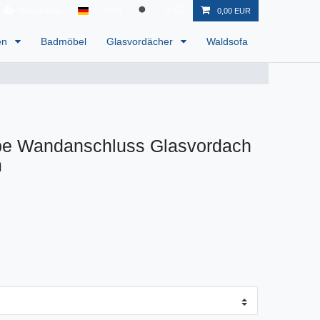
Registrieren
EUR
0
0,00 EUR
en
Badmöbel
Glasvordächer
Waldsofa
ppe Wandanschluss Glasvordach
m