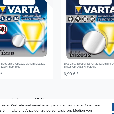
a Electronics CR1220 Lithium DL1220
10 x Varta Electronics CR2032 Lithium 
 1220 Knopfzelle
Blister CR 2032 Knopfzelle
 *
6,99 € *
Versand und Zahlung
unserer Website und verarbeiten personenbezogene Daten von
Impressum
.B. Inhalte und Anzeigen zu personalisieren, Medien von
Datenschutzerklärung