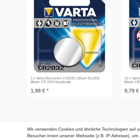
1 x Varta Electronics CR2032 Lithium DL2032
10 x Vart
Blister CR 2032 Knopfzelle
Blister CR
1,99 € *
9,79 €
Für Fragen zu unseren Produkten und
Wir verwenden Cookies und ähnliche Technologien auf 
Bestellungen erreichen Sie uns per E-Mail oder
Besucher:innen unserer Webseite (z.B. IP-Adresse), um z