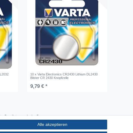
DL2032
10 x Varta Electronics CR2430 Lithium DL2430
Blister CR 2430 Knopfzelle
9,79 € *
Qualität made in Germany
Schnelle & sichere Lieferung
Alle akzeptieren
Ideal für Selbermacher (DIY)