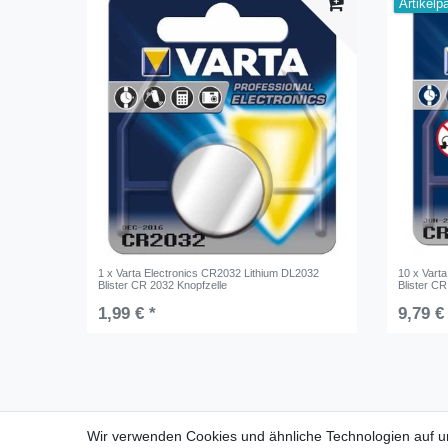
Artikelp
1 x Varta Electronics CR2032 Lithium DL2032
10 x Vart
Blister CR 2032 Knopfzelle
Blister CR
1,99 € *
9,79 €
Für Fragen zu unseren Produkten und
Wir verwenden Cookies und ähnliche Technologien auf 