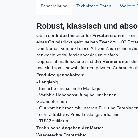
Beschreibung
Technische Daten
Weitere D
Robust, klassisch und abso
Ob in der
Industrie
oder für
Privatpersonen
– ein 
eines Grundstücks geht, seinen Zweck zu 100 Proze
Den Namen verdankt diese Art von Zaun seinem Aufb
senkrecht verlaufenden wiederum einfach.
Doppelstabmattenzäune sind
der Renner unter d
und sind somit sowohl für den privaten Gebrauch al
Produkteigenschaften:
- Langlebig
- Einfache und schnelle Montage
- Variable Höhenabstufung bei unebenen
Geländeformen
- Gut kombinierbar mit unseren Tür- und Toranlage
- sehr attraktives Preis-Leistungsverhältnis
- TÜV-Zertifiziert
Technische Angaben der Matte:
Waagerechte Drahtstäbe: