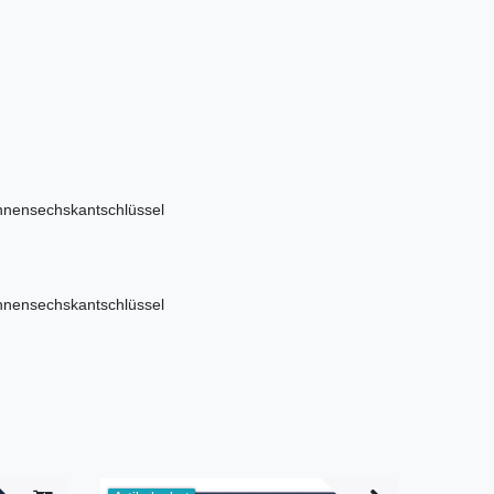
nnensechskantschlüssel
nnensechskantschlüssel