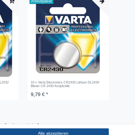
Artikelpaket
DL2032
10 x Varta Electronics CR2430 Lithium DL2430
Blister CR 2430 Knopfzelle
9,79 € *
Qualität made in Germany
Schnelle & sichere Lieferung
Alle akzeptieren