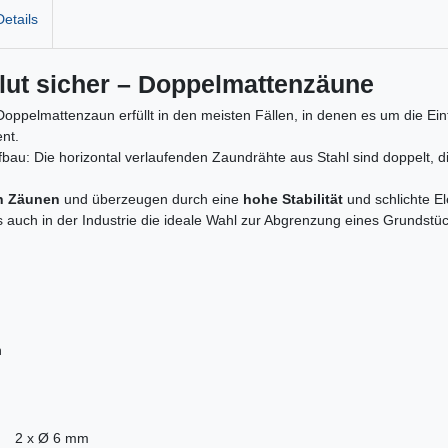
etails
lut sicher – Doppelmattenzäune
Doppelmattenzaun erfüllt in den meisten Fällen, in denen es um die Ein
nt.
au: Die horizontal verlaufenden Zaundrähte aus Stahl sind doppelt, d
en Zäunen
und überzeugen durch eine
hohe Stabilität
und schlichte E
s auch in der Industrie die ideale Wahl zur Abgrenzung eines Grundstüc
n
2 x Ø 6 mm