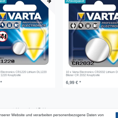
aket
Artikelpaket
a Electronics CR1220 Lithium DL1220
10 x Varta Electronics CR2032 Lithium 
 1220 Knopfzelle
Blister CR 2032 Knopfzelle
 *
6,99 € *
Versand und Zahlung
unserer Website und verarbeiten personenbezogene Daten von
Impressum