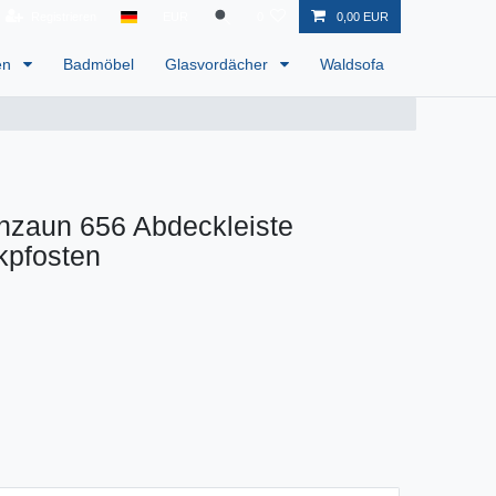
Registrieren
EUR
0
0,00 EUR
en
Badmöbel
Glasvordächer
Waldsofa
nzaun 656 Abdeckleiste
kpfosten