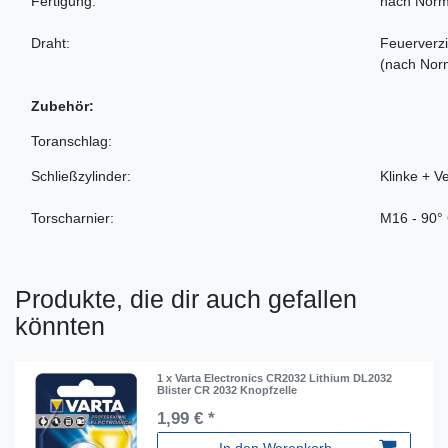
Fertigung:
nach Norm
Draht:
Feuerverzi
(nach Nor
Zubehör:
Toranschlag:
Schließzylinder:
Klinke + V
Torscharnier:
M16 - 90°
Produkte, die dir auch gefallen
könnten
1 x Varta Electronics CR2032 Lithium DL2032
Blister CR 2032 Knopfzelle
1,99 € *