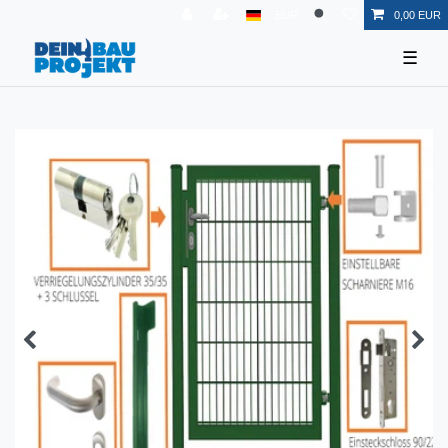
EUR
0,00 EUR
☰