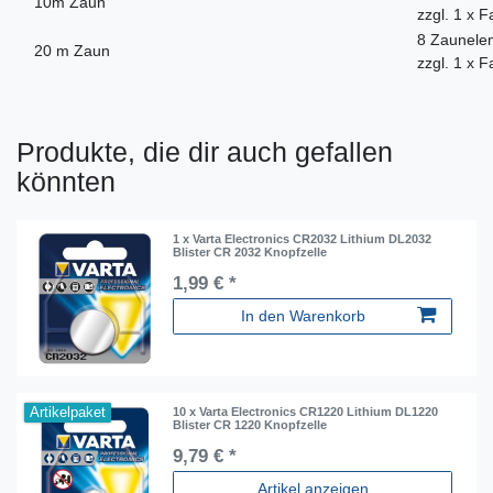
10m Zaun
zzgl. 1 x 
8 Zaunelem
20 m Zaun
zzgl. 1 x 
Produkte, die dir auch gefallen
könnten
1 x Varta Electronics CR2032 Lithium DL2032
Blister CR 2032 Knopfzelle
1,99 € *
In den Warenkorb
Artikelpaket
10 x Varta Electronics CR1220 Lithium DL1220
Blister CR 1220 Knopfzelle
9,79 € *
Artikel anzeigen