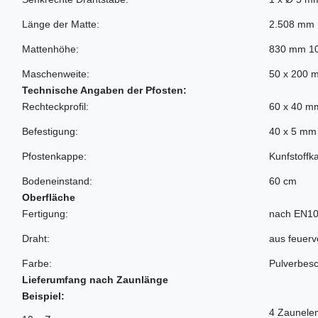
Länge der Matte:
2.508 mm
Mattenhöhe:
830 mm 1
Maschenweite:
50 x 200 
Technische Angaben der Pfosten:
Rechteckprofil:
60 x 40 m
Befestigung:
40 x 5 mm 
Pfostenkappe:
Kunfstoffk
Bodeneinstand:
60 cm
Oberfläche
Fertigung:
nach EN10
Draht:
aus feuer
Farbe:
Pulverbesc
Lieferumfang nach Zaunlänge
Beispiel:
4 Zaunelem