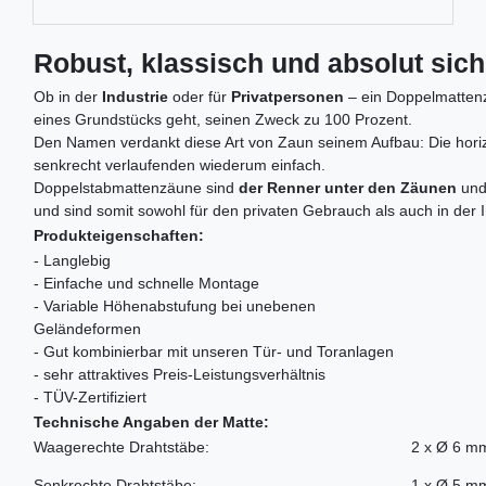
Robust, klassisch und absolut sic
Ob in der
Industrie
oder für
Privatpersonen
– ein Doppelmattenza
eines Grundstücks geht, seinen Zweck zu 100 Prozent.
Den Namen verdankt diese Art von Zaun seinem Aufbau: Die horizo
senkrecht verlaufenden wiederum einfach.
Doppelstabmattenzäune sind
der Renner unter den Zäunen
und
und sind somit sowohl für den privaten Gebrauch als auch in der 
Produkteigenschaften:
- Langlebig
- Einfache und schnelle Montage
- Variable Höhenabstufung bei unebenen
Geländeformen
- Gut kombinierbar mit unseren Tür- und Toranlagen
- sehr attraktives Preis-Leistungsverhältnis
- TÜV-Zertifiziert
Technische Angaben der Matte:
Waagerechte Drahtstäbe:
2 x Ø 6 m
Senkrechte Drahtstäbe:
1 x Ø 5 m