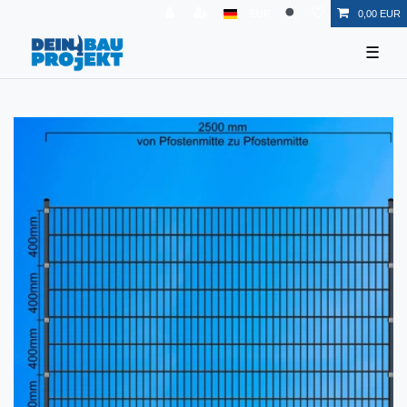
EUR
0,00 EUR
☰