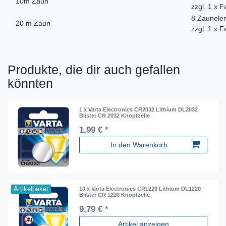
10m Zaun
zzgl. 1 x 
8 Zaunelem
20 m Zaun
zzgl. 1 x 
Produkte, die dir auch gefallen
könnten
1 x Varta Electronics CR2032 Lithium DL2032
Blister CR 2032 Knopfzelle
1,99 € *
In den Warenkorb
Artikelpaket
10 x Varta Electronics CR1220 Lithium DL1220
Blister CR 1220 Knopfzelle
9,79 € *
Artikel anzeigen