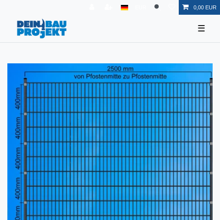
EUR
0,00 EUR
☰