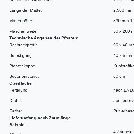
Länge der Matte:
2.508 mm
Mattenhöhe:
830 mm 1
Maschenweite:
50 x 200 
Technische Angaben der Pfosten:
Rechteckprofil:
60 x 40 m
Befestigung:
40 x 5 mm 
Pfostenkappe:
Kunfstoffk
Bodeneinstand:
60 cm
Oberfläche
Fertigung:
nach EN10
Draht:
aus feuer
Farbe:
Pulverbesc
Lieferumfang nach Zaunlänge
Beispiel:
4 Zaunelem