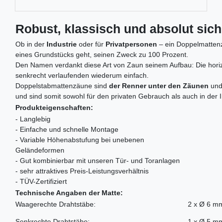
Robust, klassisch und absolut sic
Ob in der
Industrie
oder für
Privatpersonen
– ein Doppelmattenza
eines Grundstücks geht, seinen Zweck zu 100 Prozent.
Den Namen verdankt diese Art von Zaun seinem Aufbau: Die horizo
senkrecht verlaufenden wiederum einfach.
Doppelstabmattenzäune sind
der Renner unter den Zäunen
und
und sind somit sowohl für den privaten Gebrauch als auch in der 
Produkteigenschaften:
- Langlebig
- Einfache und schnelle Montage
- Variable Höhenabstufung bei unebenen
Geländeformen
- Gut kombinierbar mit unseren Tür- und Toranlagen
- sehr attraktives Preis-Leistungsverhältnis
- TÜV-Zertifiziert
Technische Angaben der Matte:
Waagerechte Drahtstäbe:
2 x Ø 6 m
Senkrechte Drahtstäbe:
1 x Ø 5 m