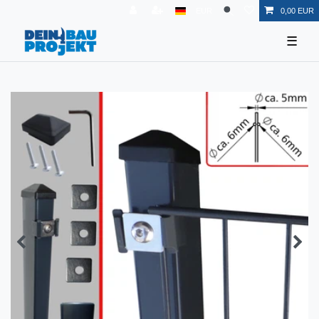
EUR
0,00 EUR
☰