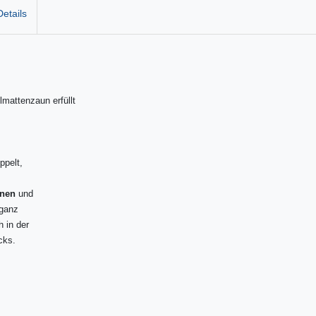
etails
mattenzaun erfüllt
ppelt,
unen
und
eganz
 in der
cks.