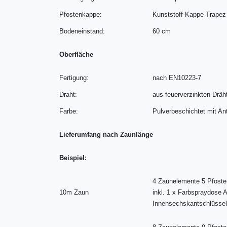
Pfostenkappe:
Kunststoff-Kappe Trapez
Bodeneinstand:
60 cm
Oberfläche
Fertigung:
nach EN10223-7
Draht:
aus feuerverzinkten Drä
Farbe:
Pulverbeschichtet mit An
Lieferumfang nach Zaunlänge
Beispiel:
4 Zaunelemente 5 Pfosten
10m Zaun
inkl. 1 x Farbspraydose 
Innensechskantschlüsse