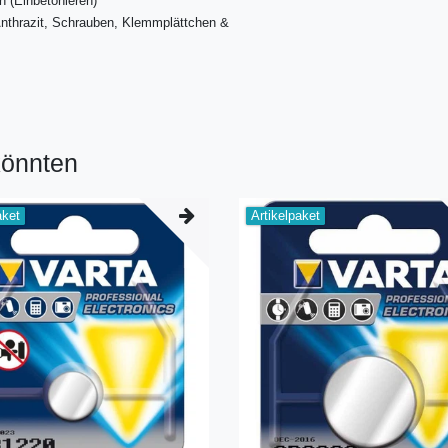
 (Einbetonieren)
Anthrazit, Schrauben, Klemmplättchen &
l
könnten
aket
Artikelpaket