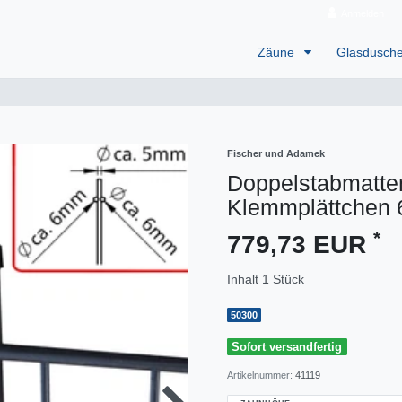
Anmelden
Zäune
Glasdusch
Fischer und Adamek
Doppelstabmatten
Klemmplättchen 
*
779,73 EUR
Inhalt
1
Stück
50300
Sofort versandfertig
Artikelnummer:
41119