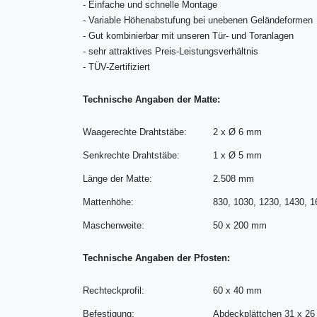
-
Einfache und schnelle Montage
-
Variable Höhenabstufung bei unebenen Geländeformen
-
Gut kombinierbar mit unseren Tür- und Toranlagen
-
sehr attraktives Preis-Leistungsverhältnis
-
TÜV-Zertifiziert
Technische Angaben der Matte:
Waagerechte Drahtstäbe:
2 x Ø 6 mm
Senkrechte Drahtstäbe:
1 x Ø 5 mm
Länge der Matte:
2.508 mm
Mattenhöhe:
830, 1030, 1230, 1430, 
Maschenweite:
50 x 200 mm
Technische Angaben der Pfosten:
Rechteckprofil:
60 x 40 mm
Befestigung:
Abdeckplättchen 31 x 2