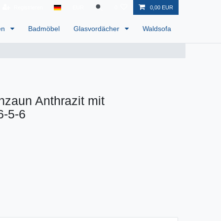
Registrieren
EUR
0
0,00 EUR
en
Badmöbel
Glasvordächer
Waldsofa
zaun Anthrazit mit
6-5-6