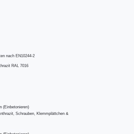
hten nach EN10244-2
thrazit RAL 7016
 (Einbetonieren)
Anthrazit, Schrauben, Klemmplättchen &
l