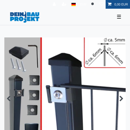
EUR
0,00 EUR
☰