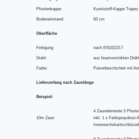
Pfostenkappe:
Kunststoff-Kappe Trapez
Bodeneinstand:
60 cm
Oberfläche
Fertigung:
nach EN10223-7
Draht:
aus feuerverzinkten Drä
Farbe:
Pulverbeschichtet mit An
Lieferumfang nach Zaunlänge
Beispiel:
4 Zaunelemente 5 Pfosten
10m Zaun
inkl. 1 x Farbspraydose 
Innensechskantschlüsse