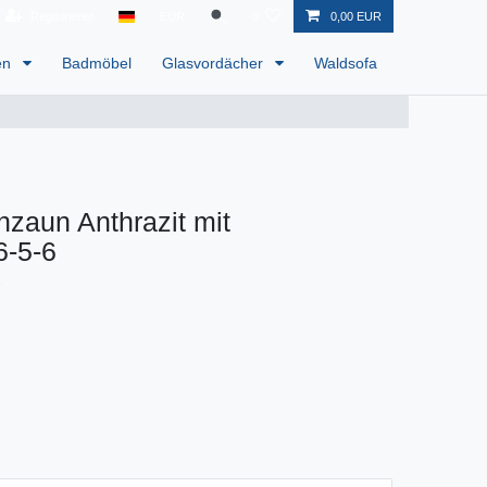
Registrieren
EUR
0
0,00 EUR
en
Badmöbel
Glasvordächer
Waldsofa
zaun Anthrazit mit
6-5-6