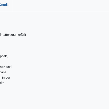
etails
mattenzaun erfüllt
ppelt,
unen
und
eganz
 in der
cks.