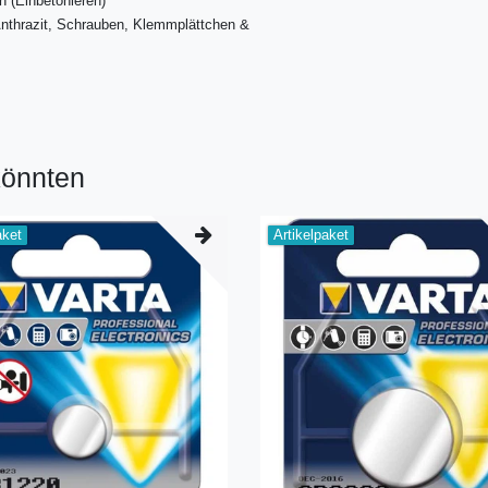
 (Einbetonieren)
Anthrazit, Schrauben, Klemmplättchen &
l
könnten
aket
Artikelpaket