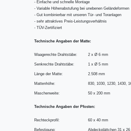
-
Einfache und schnelle Montage
-
Variable Höhenabstufung bei unebenen Geländeformen
-
Gut kombinierbar mit unseren Tür- und Toranlagen
-
sehr attraktives Preis-Leistungsverhältnis
-
TÜV-Zertifiziert
Technische Angaben der Matte:
Waagerechte Drahtstäbe:
2 x Ø 6 mm
Senkrechte Drahtstäbe:
1 x Ø 5 mm
Länge der Matte:
2.508 mm
Mattenhöhe:
830, 1030, 1230, 1430, 
Maschenweite:
50 x 200 mm
Technische Angaben der Pfosten:
Rechteckprofil:
60 x 40 mm
Befestigung:
Abdeckplättchen 31 x 2