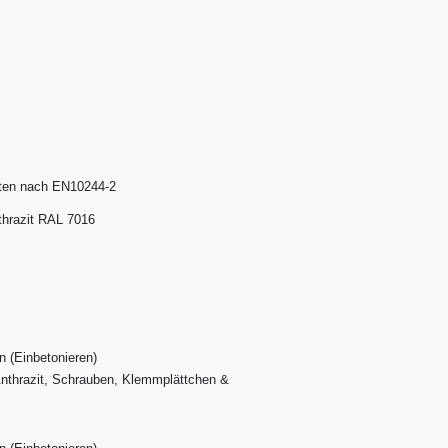
hten nach EN10244-2
thrazit RAL 7016
 (Einbetonieren)
Anthrazit, Schrauben, Klemmplättchen &
l