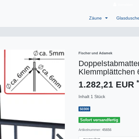
Anmelden
Zäune
Glasdusch
Fischer und Adamek
Doppelstabmatten
Klemmplättchen 
*
1.282,21 EUR
Inhalt
1
Stück
50300
Sofort versandfertig
Artikelnummer:
45656