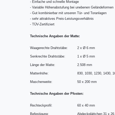
-
Einfache und schnelle Montage
-
Variable Höhenabstufung bei unebenen Geländeformen
-
Gut kombinierbar mit unseren Tür- und Toranlagen
-
sehr attraktives Preis-Leistungsverhältnis
-
TÜV-Zertifiziert
Technische Angaben der Matte:
Waagerechte Drahtstäbe:
2 x Ø 6 mm
Senkrechte Drahtstäbe:
1 x Ø 5 mm
Länge der Matte:
2.508 mm
Mattenhöhe:
830, 1030, 1230, 1430, 
Maschenweite:
50 x 200 mm
Technische Angaben der Pfosten:
Rechteckprofil:
60 x 40 mm
Befestigung:
Abdeckplättchen 31 x 2