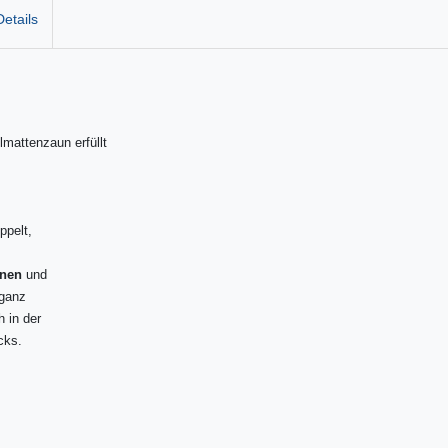
etails
mattenzaun erfüllt
ppelt,
unen
und
eganz
 in der
cks.