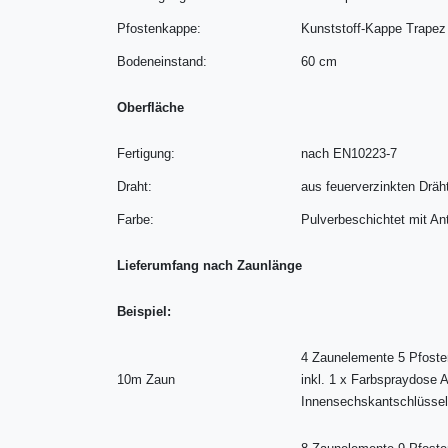
Pfostenkappe:
Kunststoff-Kappe Trapez
Bodeneinstand:
60 cm
Oberfläche
Fertigung:
nach EN10223-7
Draht:
aus feuerverzinkten Drä
Farbe:
Pulverbeschichtet mit An
Lieferumfang nach Zaunlänge
Beispiel:
4 Zaunelemente 5 Pfosten
10m Zaun
inkl. 1 x Farbspraydose 
Innensechskantschlüsse