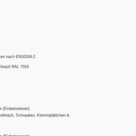
hten nach EN10244-2
thrazit RAL 7016
 (Einbetonieren)
Anthrazit, Schrauben, Klemmplättchen &
l