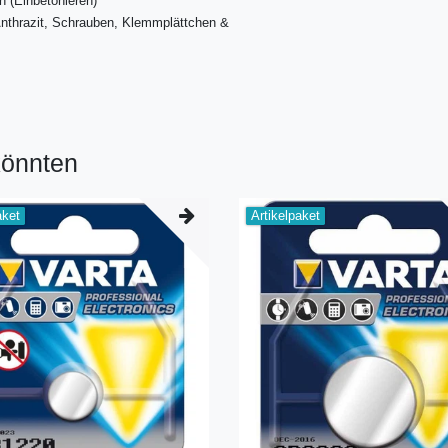
 (Einbetonieren)
Anthrazit, Schrauben, Klemmplättchen &
l
könnten
aket
Artikelpaket