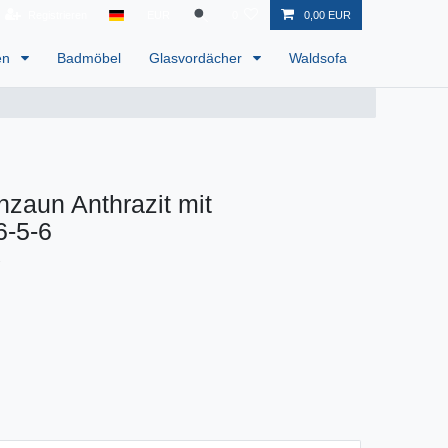
Registrieren
EUR
0
0,00 EUR
en
Badmöbel
Glasvordächer
Waldsofa
zaun Anthrazit mit
6-5-6