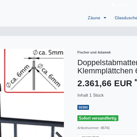
Anmelden
Zäune
Glasdusch
Fischer und Adamek
Doppelstabmatten
Klemmplättchen 
*
2.361,66 EUR
Inhalt
1
Stück
50300
Sofort versandfertig
Artikelnummer:
45741