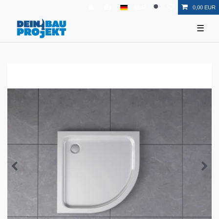
EUR
0,00 EUR
☰