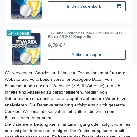
In den Warenkorb
Artikelpaket
10 x Varta Electronics CR2430 Lithium DL2430
Blister CR 2430 Knopfzelle
9,79 € *
Artikel anzeigen
Wir verwenden Cookies und ähnliche Technologien auf unserer
Website und verarbeiten personenbezogene Daten von
Besucher:innen unserer Webseite (z.B. IP-Adresse), um z.B.
Inhalte und Anzeigen zu personalisieren, Medien von
Für Fragen zu unseren Produkten und Bestellungen
Drittanbietern einzubinden oder Zugriffe auf unsere Website zu
erreichen Sie uns per E-Mail oder Telefon:
analysieren. Die Datenverarbeitung erfolgt erst durch gesetzte
+49 5741 9099422 oder
info@dein-bau-projekt.de
Cookies. Wir teilen diese Daten mit Dritten, die wir in den
Einstellungen benennen.
Versand und Zahlung
Die Datenverarbeitung kann mit Einwilligung oder aufgrund eines
Impressum
berechtigten Interesses erfolgen. Die Zustimmung kann erteilt
Datenschutzerklärung