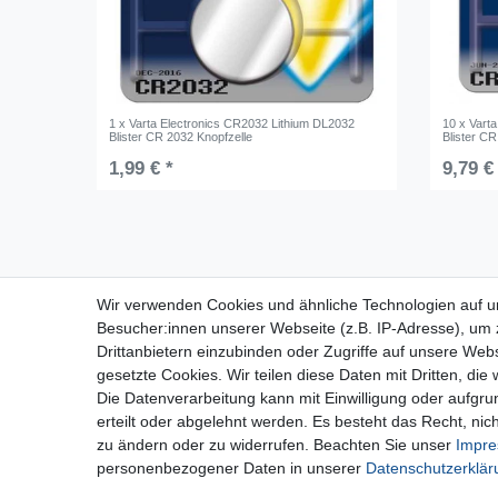
1 x Varta Electronics CR2032 Lithium DL2032
10 x Vart
Blister CR 2032 Knopfzelle
Blister CR
1,99 € *
9,79 €
Für Fragen zu unseren Produkten und
Wir verwenden Cookies und ähnliche Technologien auf 
Bestellungen erreichen Sie uns per E-Mail oder
Besucher:innen unserer Webseite (z.B. IP-Adresse), um z
Telefon:
Drittanbietern einzubinden oder Zugriffe auf unsere Webs
+49 5741 9099422 oder
info@dein-bau-
gesetzte Cookies. Wir teilen diese Daten mit Dritten, die
projekt.de
Die Datenverarbeitung kann mit Einwilligung oder aufgru
erteilt oder abgelehnt werden. Es besteht das Recht, nich
zu ändern oder zu widerrufen. Beachten Sie unser
Impr
personenbezogener Daten in unserer
Daten­schutz­erklä
Wide