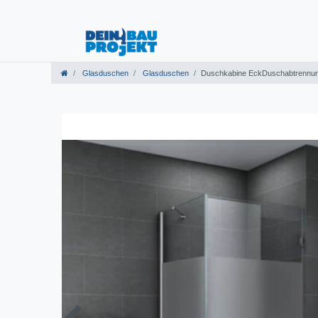
Glasduschen
Glasduschen
Duschkabine EckDuschabtrennun