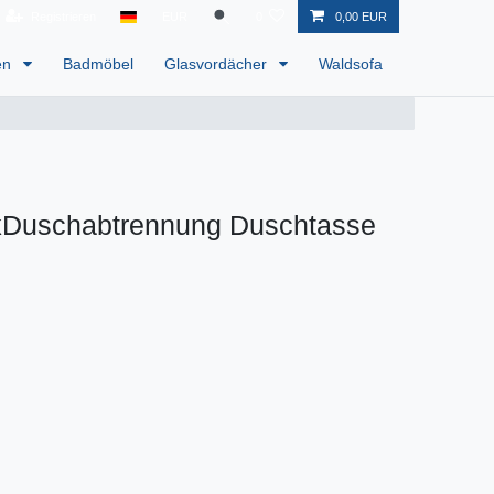
Registrieren
EUR
0
0,00 EUR
en
Badmöbel
Glasvordächer
Waldsofa
kDuschabtrennung Duschtasse