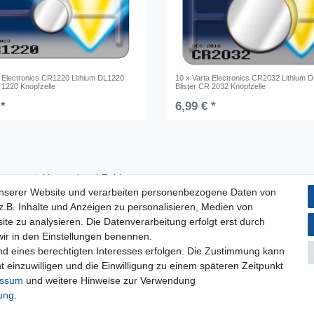
a Electronics CR1220 Lithium DL1220
10 x Varta Electronics CR2032 Lithium 
 1220 Knopfzelle
Blister CR 2032 Knopfzelle
 *
6,99 € *
Versand und Zahlung
unserer Website und verarbeiten personenbezogene Daten von
Impressum
.B. Inhalte und Anzeigen zu personalisieren, Medien von
Datenschutzerklärung
ite zu analysieren. Die Datenverarbeitung erfolgt erst durch
AGB
 wir in den Einstellungen benennen.
Kontakt
nd eines berechtigten Interesses erfolgen. Die Zustimmung kann
Infos Ratenkauf mit easyCredit
t einzuwilligen und die Einwilligung zu einem späteren Zeitpunkt
essum
und weitere Hinweise zur Verwendung
rung
.
rrufs­recht
Impressum
Daten­schutz­erklärung
AGB
Kont