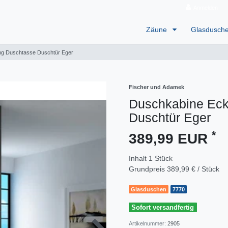
Anmelden
Zäune
Glasdusch
g Duschtasse Duschtür Eger
Fischer und Adamek
Duschkabine Ec
Duschtür Eger
*
389,99 EUR
Inhalt
1
Stück
Grundpreis
389,99 € / Stück
Glasduschen
7770
Sofort versandfertig
Artikelnummer:
2905