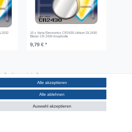
DL2032
10 x Varta Electronics CR2430 Lithium DL2430
Blister CR 2430 Knopfzelle
9,79 € *
Qualität made in Germany
Schnelle & sichere Lieferung
Alle akzeptieren
Ideal für Selbermacher (DIY)
Alle ablehnen
Auswahl akzeptieren
akt