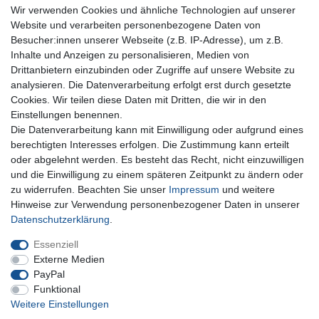
Wir verwenden Cookies und ähnliche Technologien auf unserer
Website und verarbeiten personenbezogene Daten von
Besucher:innen unserer Webseite (z.B. IP-Adresse), um z.B.
Inhalte und Anzeigen zu personalisieren, Medien von
Für Fragen zu unseren Produkten und Bestellungen
Drittanbietern einzubinden oder Zugriffe auf unsere Website zu
erreichen Sie uns per E-Mail oder Telefon:
analysieren. Die Datenverarbeitung erfolgt erst durch gesetzte
+49 5741 9099422 oder
info@dein-bau-projekt.de
Cookies. Wir teilen diese Daten mit Dritten, die wir in den
Einstellungen benennen.
Versand und Zahlung
Die Datenverarbeitung kann mit Einwilligung oder aufgrund eines
Impressum
berechtigten Interesses erfolgen. Die Zustimmung kann erteilt
Datenschutzerklärung
oder abgelehnt werden. Es besteht das Recht, nicht einzuwilligen
AGB
und die Einwilligung zu einem späteren Zeitpunkt zu ändern oder
Kontakt
zu widerrufen. Beachten Sie unser
Impressum
und weitere
Infos Ratenkauf mit easyCredit
Hinweise zur Verwendung personenbezogener Daten in unserer
Daten­schutz­erklärung
.
Qualität made in Germany
Schnelle & sichere Lieferung
Essenziell
Ideal für Selbermacher (DIY)
Externe Medien
PayPal
Funktional
Weitere Einstellungen
Widerrufs­recht
Impressum
Daten­schutz­erklärung