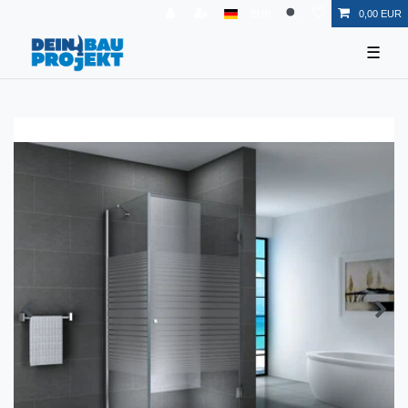
EUR
0,00 EUR
☰