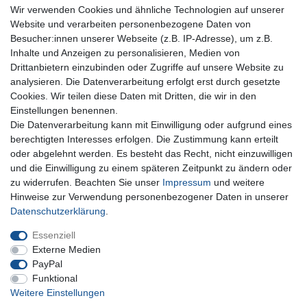
Wir verwenden Cookies und ähnliche Technologien auf unserer
Website und verarbeiten personenbezogene Daten von
Besucher:innen unserer Webseite (z.B. IP-Adresse), um z.B.
Inhalte und Anzeigen zu personalisieren, Medien von
Für Fragen zu unseren Produkten und Bestellungen
Drittanbietern einzubinden oder Zugriffe auf unsere Website zu
erreichen Sie uns per E-Mail oder Telefon:
analysieren. Die Datenverarbeitung erfolgt erst durch gesetzte
+49 5741 9099422 oder
info@dein-bau-projekt.de
Cookies. Wir teilen diese Daten mit Dritten, die wir in den
Einstellungen benennen.
Versand und Zahlung
Die Datenverarbeitung kann mit Einwilligung oder aufgrund eines
Impressum
berechtigten Interesses erfolgen. Die Zustimmung kann erteilt
Datenschutzerklärung
oder abgelehnt werden. Es besteht das Recht, nicht einzuwilligen
AGB
und die Einwilligung zu einem späteren Zeitpunkt zu ändern oder
Kontakt
zu widerrufen. Beachten Sie unser
Impressum
und weitere
Infos Ratenkauf mit easyCredit
Hinweise zur Verwendung personenbezogener Daten in unserer
Daten­schutz­erklärung
.
Qualität made in Germany
Schnelle & sichere Lieferung
Essenziell
Ideal für Selbermacher (DIY)
Externe Medien
PayPal
Funktional
Weitere Einstellungen
Widerrufs­recht
Impressum
Daten­schutz­erklärung