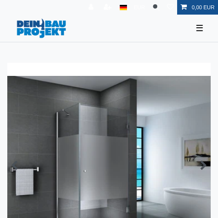
EUR
0,00 EUR
☰