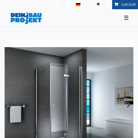
EUR
0,00 EUR
☰