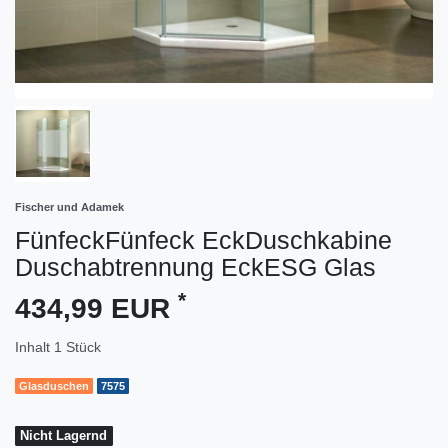
Fischer und Adamek
FünfeckFünfeck EckDuschkabine
Duschabtrennung EckESG Glas
*
434,99 EUR
Inhalt
1
Stück
Glasduschen
7575
Nicht Lagernd