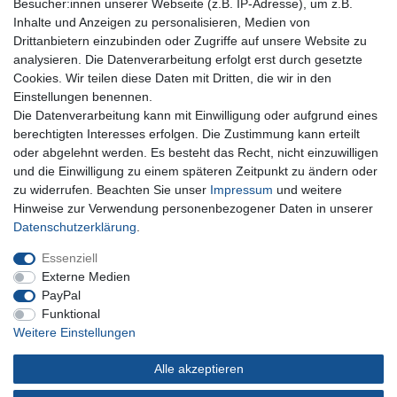
Besucher:innen unserer Webseite (z.B. IP-Adresse), um z.B.
Inhalte und Anzeigen zu personalisieren, Medien von
Für Fragen zu unseren Produkten und Bestellungen
Drittanbietern einzubinden oder Zugriffe auf unsere Website zu
erreichen Sie uns per E-Mail oder Telefon:
analysieren. Die Datenverarbeitung erfolgt erst durch gesetzte
+49 5741 9099422 oder
info@dein-bau-projekt.de
Cookies. Wir teilen diese Daten mit Dritten, die wir in den
Einstellungen benennen.
Versand und Zahlung
Die Datenverarbeitung kann mit Einwilligung oder aufgrund eines
Impressum
berechtigten Interesses erfolgen. Die Zustimmung kann erteilt
Datenschutzerklärung
oder abgelehnt werden. Es besteht das Recht, nicht einzuwilligen
AGB
und die Einwilligung zu einem späteren Zeitpunkt zu ändern oder
Kontakt
zu widerrufen. Beachten Sie unser
Impressum
und weitere
Infos Ratenkauf mit easyCredit
Hinweise zur Verwendung personenbezogener Daten in unserer
Daten­schutz­erklärung
.
Qualität made in Germany
Schnelle & sichere Lieferung
Essenziell
Ideal für Selbermacher (DIY)
Externe Medien
PayPal
Funktional
Weitere Einstellungen
Widerrufs­recht
Impressum
Daten­schutz­erklärung
Alle akzeptieren
AGB
Kontakt