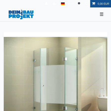
EUR
0,00 EUR
☰