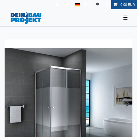
EUR
0,00 EUR
☰