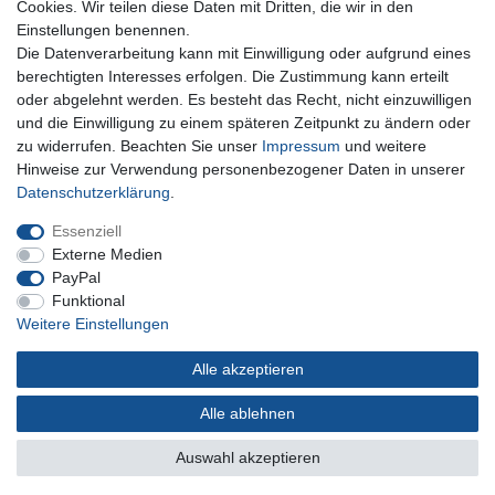
Cookies. Wir teilen diese Daten mit Dritten, die wir in den
Einstellungen benennen.
Versand und Zahlung
Die Datenverarbeitung kann mit Einwilligung oder aufgrund eines
Impressum
berechtigten Interesses erfolgen. Die Zustimmung kann erteilt
Datenschutzerklärung
oder abgelehnt werden. Es besteht das Recht, nicht einzuwilligen
AGB
und die Einwilligung zu einem späteren Zeitpunkt zu ändern oder
Kontakt
zu widerrufen. Beachten Sie unser
Impressum
und weitere
Infos Ratenkauf mit easyCredit
Hinweise zur Verwendung personenbezogener Daten in unserer
Daten­schutz­erklärung
.
Qualität made in Germany
Schnelle & sichere Lieferung
Essenziell
Ideal für Selbermacher (DIY)
Externe Medien
PayPal
Funktional
Weitere Einstellungen
Widerrufs­recht
Impressum
Daten­schutz­erklärung
Alle akzeptieren
AGB
Kontakt
Alle ablehnen
Auswahl akzeptieren