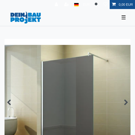
EUR
0,00 EUR
☰