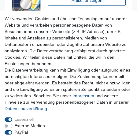
Artikel anzeigen
Wir verwenden Cookies und ähnliche Technologien auf unserer
Website und verarbeiten personenbezogene Daten von
Besucher:innen unserer Webseite (z.B. IP-Adresse), um z.B.
Inhalte und Anzeigen zu personalisieren, Medien von
Für Fragen zu unseren Produkten und Bestellungen
Drittanbietern einzubinden oder Zugriffe auf unsere Website zu
erreichen Sie uns per E-Mail oder Telefon:
analysieren. Die Datenverarbeitung erfolgt erst durch gesetzte
+49 5741 9099422 oder
info@dein-bau-projekt.de
Cookies. Wir teilen diese Daten mit Dritten, die wir in den
Einstellungen benennen.
Versand und Zahlung
Die Datenverarbeitung kann mit Einwilligung oder aufgrund eines
Impressum
berechtigten Interesses erfolgen. Die Zustimmung kann erteilt
Datenschutzerklärung
oder abgelehnt werden. Es besteht das Recht, nicht einzuwilligen
AGB
und die Einwilligung zu einem späteren Zeitpunkt zu ändern oder
Kontakt
zu widerrufen. Beachten Sie unser
Impressum
und weitere
Infos Ratenkauf mit easyCredit
Hinweise zur Verwendung personenbezogener Daten in unserer
Daten­schutz­erklärung
.
Qualität made in Germany
Schnelle & sichere Lieferung
Essenziell
Ideal für Selbermacher (DIY)
Externe Medien
PayPal