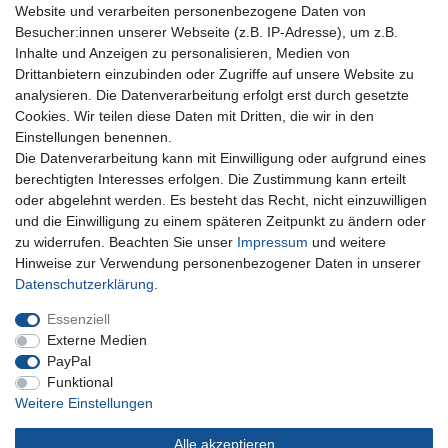
Website und verarbeiten personenbezogene Daten von
Besucher:innen unserer Webseite (z.B. IP-Adresse), um z.B.
Inhalte und Anzeigen zu personalisieren, Medien von
Für Fragen zu unseren Produkten und Bestellungen
Drittanbietern einzubinden oder Zugriffe auf unsere Website zu
erreichen Sie uns per E-Mail oder Telefon:
analysieren. Die Datenverarbeitung erfolgt erst durch gesetzte
+49 5741 9099422 oder
info@dein-bau-projekt.de
Cookies. Wir teilen diese Daten mit Dritten, die wir in den
Einstellungen benennen.
Versand und Zahlung
Die Datenverarbeitung kann mit Einwilligung oder aufgrund eines
Impressum
berechtigten Interesses erfolgen. Die Zustimmung kann erteilt
Datenschutzerklärung
oder abgelehnt werden. Es besteht das Recht, nicht einzuwilligen
AGB
und die Einwilligung zu einem späteren Zeitpunkt zu ändern oder
Kontakt
zu widerrufen. Beachten Sie unser
Impressum
und weitere
Infos Ratenkauf mit easyCredit
Hinweise zur Verwendung personenbezogener Daten in unserer
Daten­schutz­erklärung
.
Qualität made in Germany
Schnelle & sichere Lieferung
Essenziell
Ideal für Selbermacher (DIY)
Externe Medien
PayPal
Funktional
Weitere Einstellungen
Widerrufs­recht
Impressum
Daten­schutz­erklärung
Alle akzeptieren