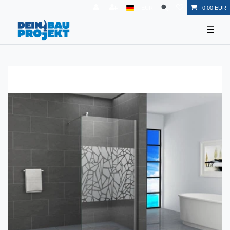
EUR
0,00 EUR
☰