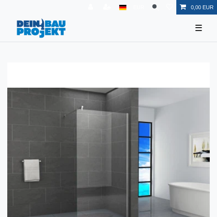
EUR
0,00 EUR
☰