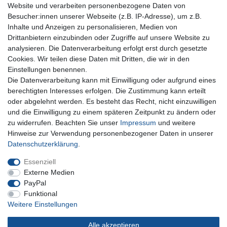
Website und verarbeiten personenbezogene Daten von
Besucher:innen unserer Webseite (z.B. IP-Adresse), um z.B.
Inhalte und Anzeigen zu personalisieren, Medien von
Für Fragen zu unseren Produkten und Bestellungen
Drittanbietern einzubinden oder Zugriffe auf unsere Website zu
erreichen Sie uns per E-Mail oder Telefon:
analysieren. Die Datenverarbeitung erfolgt erst durch gesetzte
+49 5741 9099422 oder
info@dein-bau-projekt.de
Cookies. Wir teilen diese Daten mit Dritten, die wir in den
Einstellungen benennen.
Versand und Zahlung
Die Datenverarbeitung kann mit Einwilligung oder aufgrund eines
Impressum
berechtigten Interesses erfolgen. Die Zustimmung kann erteilt
Datenschutzerklärung
oder abgelehnt werden. Es besteht das Recht, nicht einzuwilligen
AGB
und die Einwilligung zu einem späteren Zeitpunkt zu ändern oder
Kontakt
zu widerrufen. Beachten Sie unser
Impressum
und weitere
Infos Ratenkauf mit easyCredit
Hinweise zur Verwendung personenbezogener Daten in unserer
Daten­schutz­erklärung
.
Qualität made in Germany
Schnelle & sichere Lieferung
Essenziell
Ideal für Selbermacher (DIY)
Externe Medien
PayPal
Funktional
Weitere Einstellungen
Widerrufs­recht
Impressum
Daten­schutz­erklärung
Alle akzeptieren