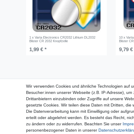
1 x Varta Electronics CR2032 Lithium DL2032
10 x Vart
Blister CR 2032 Knopfzelle
Blister CR
1,99 € *
9,79 €
Für Fragen zu unseren Produkten und
Wir verwenden Cookies und ähnliche Technologien auf 
Bestellungen erreichen Sie uns per E-Mail oder
Besucher:innen unserer Webseite (z.B. IP-Adresse), um z
Telefon:
Drittanbietern einzubinden oder Zugriffe auf unsere Webs
+49 5741 9099422 oder
info@dein-bau-
gesetzte Cookies. Wir teilen diese Daten mit Dritten, die
projekt.de
Die Datenverarbeitung kann mit Einwilligung oder aufgru
erteilt oder abgelehnt werden. Es besteht das Recht, nich
zu ändern oder zu widerrufen. Beachten Sie unser
Impr
personenbezogener Daten in unserer
Daten­schutz­erklä