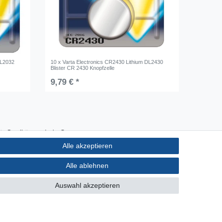
DL2032
10 x Varta Electronics CR2430 Lithium DL2430
Blister CR 2430 Knopfzelle
9,79 € *
Qualität made in Germany
Schnelle & sichere Lieferung
Alle akzeptieren
Ideal für Selbermacher (DIY)
Alle ablehnen
Auswahl akzeptieren