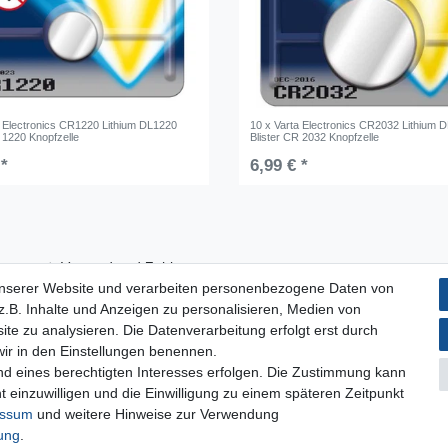
a Electronics CR1220 Lithium DL1220
10 x Varta Electronics CR2032 Lithium 
 1220 Knopfzelle
Blister CR 2032 Knopfzelle
 *
6,99 € *
Versand und Zahlung
unserer Website und verarbeiten personenbezogene Daten von
Impressum
.B. Inhalte und Anzeigen zu personalisieren, Medien von
Datenschutzerklärung
ite zu analysieren. Die Datenverarbeitung erfolgt erst durch
AGB
 wir in den Einstellungen benennen.
Kontakt
nd eines berechtigten Interesses erfolgen. Die Zustimmung kann
Infos Ratenkauf mit easyCredit
t einzuwilligen und die Einwilligung zu einem späteren Zeitpunkt
essum
und weitere Hinweise zur Verwendung
rung
.