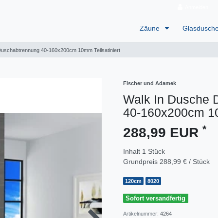
Anmelden
Zäune
Glasdusch
uschabtrennung 40-160x200cm 10mm Teilsatiniert
Fischer und Adamek
Walk In Dusche
40-160x200cm 10
*
288,99 EUR
Inhalt
1
Stück
Grundpreis
288,99 € / Stück
120cm
8020
Sofort versandfertig
Artikelnummer:
4264