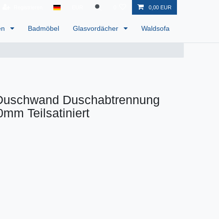
Registrieren
EUR
0
0,00 EUR
en
Badmöbel
Glasvordächer
Waldsofa
 Duschwand Duschabtrennung
mm Teilsatiniert