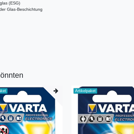
glas (ESG)
der Glas-Beschichtung
könnten
aket
Artikelpaket