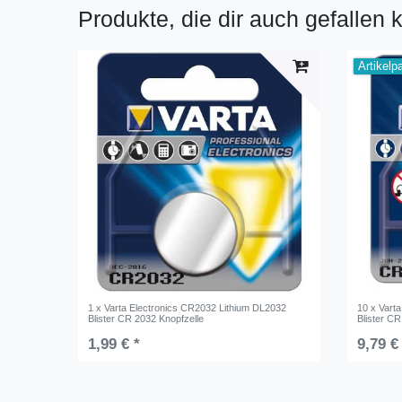
Produkte, die dir auch gefallen 
Artikelp
1 x Varta Electronics CR2032 Lithium DL2032
10 x Vart
Blister CR 2032 Knopfzelle
Blister CR
1,99 € *
9,79 €