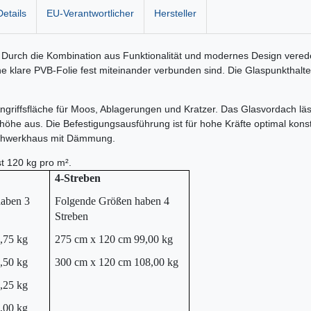
etails
EU-Verantwortlicher
Hersteller
Durch die Kombination aus Funktionalität und modernes Design verede
ne klare PVB-Folie fest miteinander verbunden sind. Die Glaspunkthalt
Angriffsfläche für Moos, Ablagerungen und Kratzer. Das Glasvordach l
höhe aus. Die Befestigungsausführung ist für hohe Kräfte optimal ko
Fachwerkhaus mit Dämmung.
st 120 kg pro m².
4-Streben
aben 3
Folgende Größen haben 4
Streben
,75 kg
275 cm x 120 cm 99,00 kg
,50 kg
300 cm x 120 cm 108,00 kg
,25 kg
,00 kg