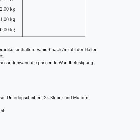
2,00 kg
1,00 kg
0,00 kg
rtikel enthalten. Variiert nach Anzahl der Halter.
t.
 Fassandenwand die passende Wandbefestigung.
e, Unterlegscheiben, 2k-Kleber und Muttern.
hl.