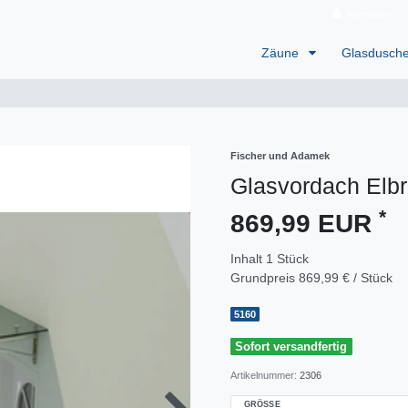
Anmelden
Zäune
Glasdusch
Fischer und Adamek
Glasvordach Elb
*
869,99 EUR
Inhalt
1
Stück
Grundpreis
869,99 € / Stück
5160
Sofort versandfertig
Artikelnummer:
2306
GRÖSSE