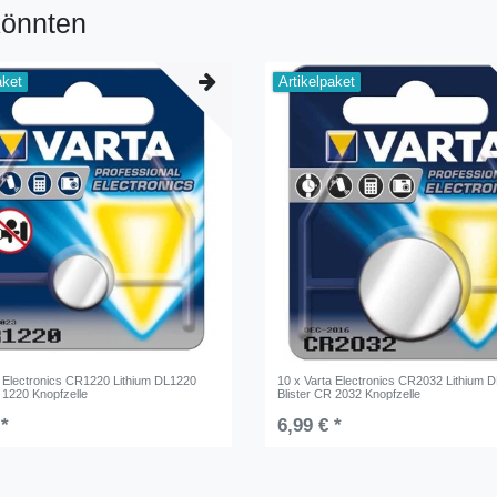
könnten
aket
Artikelpaket
a Electronics CR1220 Lithium DL1220
10 x Varta Electronics CR2032 Lithium 
 1220 Knopfzelle
Blister CR 2032 Knopfzelle
 *
6,99 € *