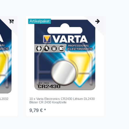
Artikelpaket
DL2032
10 x Varta Electronics CR2430 Lithium DL2430
Blister CR 2430 Knopfzelle
9,79 € *