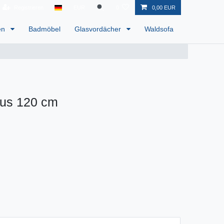
Registrieren
EUR
0
0,00 EUR
en
Badmöbel
Glasvordächer
Waldsofa
rus 120 cm