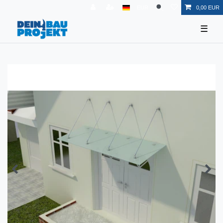
EUR
0,00 EUR
☰