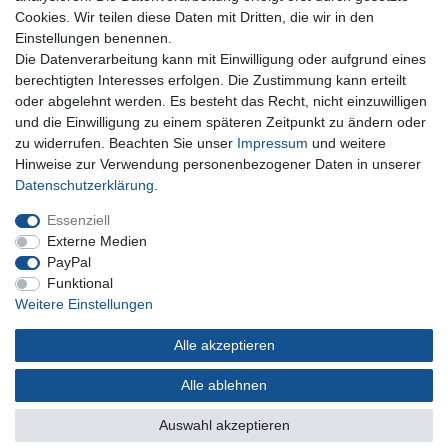
+49 5741 9099422 oder
info@dein-bau-projekt.de
Cookies. Wir teilen diese Daten mit Dritten, die wir in den
Einstellungen benennen.
Versand und Zahlung
Die Datenverarbeitung kann mit Einwilligung oder aufgrund eines
Impressum
berechtigten Interesses erfolgen. Die Zustimmung kann erteilt
Datenschutzerklärung
oder abgelehnt werden. Es besteht das Recht, nicht einzuwilligen
AGB
und die Einwilligung zu einem späteren Zeitpunkt zu ändern oder
Kontakt
zu widerrufen. Beachten Sie unser
Impressum
und weitere
Infos Ratenkauf mit easyCredit
Hinweise zur Verwendung personenbezogener Daten in unserer
Daten­schutz­erklärung
.
Qualität made in Germany
Schnelle & sichere Lieferung
Essenziell
Ideal für Selbermacher (DIY)
Externe Medien
PayPal
Funktional
Weitere Einstellungen
Widerrufs­recht
Impressum
Daten­schutz­erklärung
Alle akzeptieren
AGB
Kontakt
Alle ablehnen
Auswahl akzeptieren