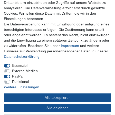
Für Fragen zu unseren Produkten und Bestellungen
Drittanbietern einzubinden oder Zugriffe auf unsere Website zu
erreichen Sie uns per E-Mail oder Telefon:
analysieren. Die Datenverarbeitung erfolgt erst durch gesetzte
+49 5741 9099422 oder
info@dein-bau-projekt.de
Cookies. Wir teilen diese Daten mit Dritten, die wir in den
Einstellungen benennen.
Versand und Zahlung
Die Datenverarbeitung kann mit Einwilligung oder aufgrund eines
Impressum
berechtigten Interesses erfolgen. Die Zustimmung kann erteilt
Datenschutzerklärung
oder abgelehnt werden. Es besteht das Recht, nicht einzuwilligen
AGB
und die Einwilligung zu einem späteren Zeitpunkt zu ändern oder
Kontakt
zu widerrufen. Beachten Sie unser
Impressum
und weitere
Infos Ratenkauf mit easyCredit
Hinweise zur Verwendung personenbezogener Daten in unserer
Daten­schutz­erklärung
.
Qualität made in Germany
Schnelle & sichere Lieferung
Essenziell
Ideal für Selbermacher (DIY)
Externe Medien
PayPal
Funktional
Weitere Einstellungen
Widerrufs­recht
Impressum
Daten­schutz­erklärung
Alle akzeptieren
AGB
Kontakt
Alle ablehnen