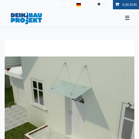
EUR
0,00 EUR
☰