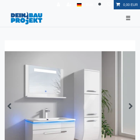
EUR
0,00 EUR
☰