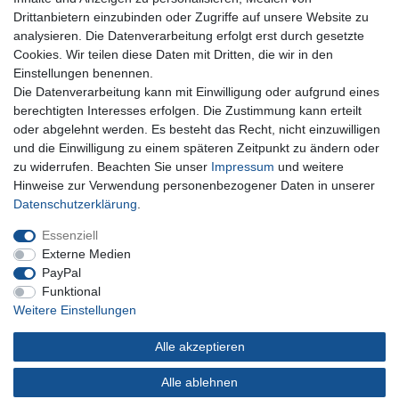
Für Fragen zu unseren Produkten und Bestellungen
Drittanbietern einzubinden oder Zugriffe auf unsere Website zu
erreichen Sie uns per E-Mail oder Telefon:
analysieren. Die Datenverarbeitung erfolgt erst durch gesetzte
+49 5741 9099422 oder
info@dein-bau-projekt.de
Cookies. Wir teilen diese Daten mit Dritten, die wir in den
Einstellungen benennen.
Versand und Zahlung
Die Datenverarbeitung kann mit Einwilligung oder aufgrund eines
Impressum
berechtigten Interesses erfolgen. Die Zustimmung kann erteilt
Datenschutzerklärung
oder abgelehnt werden. Es besteht das Recht, nicht einzuwilligen
AGB
und die Einwilligung zu einem späteren Zeitpunkt zu ändern oder
Kontakt
zu widerrufen. Beachten Sie unser
Impressum
und weitere
Infos Ratenkauf mit easyCredit
Hinweise zur Verwendung personenbezogener Daten in unserer
Daten­schutz­erklärung
.
Qualität made in Germany
Schnelle & sichere Lieferung
Essenziell
Ideal für Selbermacher (DIY)
Externe Medien
PayPal
Funktional
Weitere Einstellungen
Widerrufs­recht
Impressum
Daten­schutz­erklärung
Alle akzeptieren
AGB
Kontakt
Alle ablehnen