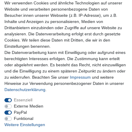
Wir verwenden Cookies und ähnliche Technologien auf unserer
Website und verarbeiten personenbezogene Daten von
Besucher:innen unserer Webseite (z.B. IP-Adresse), um z.B.
Inhalte und Anzeigen zu personalisieren, Medien von
Für Fragen zu unseren Produkten und Bestellungen
Drittanbietern einzubinden oder Zugriffe auf unsere Website zu
erreichen Sie uns per E-Mail oder Telefon:
analysieren. Die Datenverarbeitung erfolgt erst durch gesetzte
+49 5741 9099422 oder
info@dein-bau-projekt.de
Cookies. Wir teilen diese Daten mit Dritten, die wir in den
Einstellungen benennen.
Versand und Zahlung
Die Datenverarbeitung kann mit Einwilligung oder aufgrund eines
Impressum
berechtigten Interesses erfolgen. Die Zustimmung kann erteilt
Datenschutzerklärung
oder abgelehnt werden. Es besteht das Recht, nicht einzuwilligen
AGB
und die Einwilligung zu einem späteren Zeitpunkt zu ändern oder
Kontakt
zu widerrufen. Beachten Sie unser
Impressum
und weitere
Infos Ratenkauf mit easyCredit
Hinweise zur Verwendung personenbezogener Daten in unserer
Daten­schutz­erklärung
.
Qualität made in Germany
Schnelle & sichere Lieferung
Essenziell
Ideal für Selbermacher (DIY)
Externe Medien
PayPal
Funktional
Weitere Einstellungen
Widerrufs­recht
Impressum
Daten­schutz­erklärung