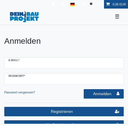
EUR
0,00 EUR
☰
Anmelden
E-MAIL*
PASSWORT*
Passwort vergessen?
Anmelden
Registrieren
Als Gast bestellen