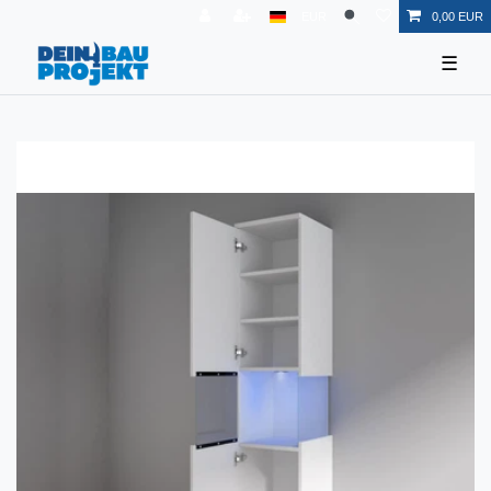
EUR
0,00 EUR
☰