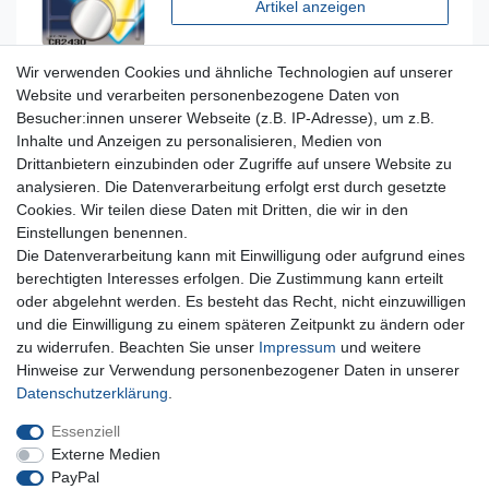
Artikel anzeigen
Wir verwenden Cookies und ähnliche Technologien auf unserer
Website und verarbeiten personenbezogene Daten von
Besucher:innen unserer Webseite (z.B. IP-Adresse), um z.B.
Inhalte und Anzeigen zu personalisieren, Medien von
Für Fragen zu unseren Produkten und Bestellungen
Drittanbietern einzubinden oder Zugriffe auf unsere Website zu
erreichen Sie uns per E-Mail oder Telefon:
analysieren. Die Datenverarbeitung erfolgt erst durch gesetzte
+49 5741 9099422 oder
info@dein-bau-projekt.de
Cookies. Wir teilen diese Daten mit Dritten, die wir in den
Einstellungen benennen.
Versand und Zahlung
Die Datenverarbeitung kann mit Einwilligung oder aufgrund eines
Impressum
berechtigten Interesses erfolgen. Die Zustimmung kann erteilt
Datenschutzerklärung
oder abgelehnt werden. Es besteht das Recht, nicht einzuwilligen
AGB
und die Einwilligung zu einem späteren Zeitpunkt zu ändern oder
Kontakt
zu widerrufen. Beachten Sie unser
Impressum
und weitere
Infos Ratenkauf mit easyCredit
Hinweise zur Verwendung personenbezogener Daten in unserer
Daten­schutz­erklärung
.
Qualität made in Germany
Schnelle & sichere Lieferung
Essenziell
Ideal für Selbermacher (DIY)
Externe Medien
PayPal